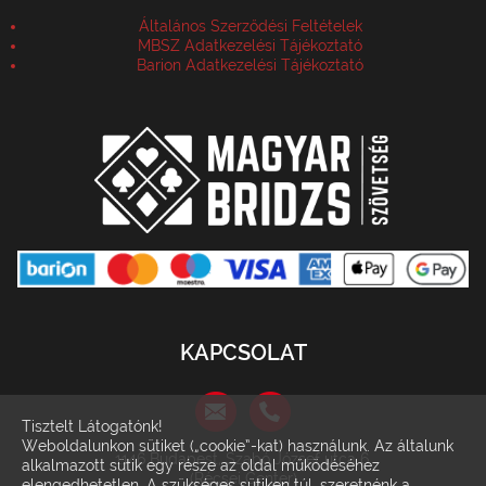
Általános Szerződési Feltételek
MBSZ Adatkezelési Tájékoztató
Barion Adatkezelési Tájékoztató
KAPCSOLAT
Tisztelt Látogatónk!
Weboldalunkon sütiket („cookie”-kat) használunk. Az általunk
1146 Budapest, Szabó József utca 6.
alkalmazott sütik egy része az oldal működéséhez
(Récsei Center)
elengedhetetlen. A szükséges sütiken túl, szeretnénk a