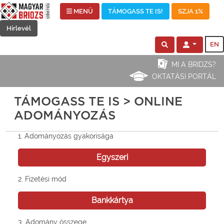
MENÜ
TÁMOGASS TE IS!
SZJA 1%
Hírlevél
EN
MI A BRIDZS?
OKTATÁSI PORTÁL
TÁMOGASS TE IS > ONLINE
ADOMÁNYOZÁS
1. Adományozás gyakorisága
Egyszeri
2. Fizetési mód
Bankkártya
3. Adomány összege