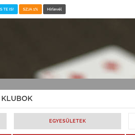
 TE IS!
SZJA 1%
Hírlevél
 KLUBOK
EGYESÜLETEK