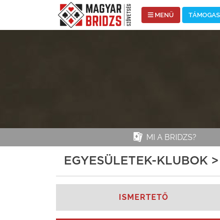
MENÜ
TÁMOGASS
MI A BRIDZS?
EGYESÜLETEK-KLUBOK >
ISMERTETŐ