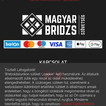
KAPCSOLAT
Tisztelt Látogatónk!
Weboldalunkon sütiket („cookie”-kat) használunk. Az általunk
alkalmazott sütik egy része az oldal működéséhez
elengedhetetlen. A szükséges sütiken túl, szeretnénk a
1146 Budapest, Szabó József utca 6.
weboldalon különböző analitikai sütiket is alkalmazni annak
(Récsei Center)
érdekében, hogy a böngészi szokások megismerése révén az
oldalunkat úgy tudjuk kialakítani, hogy az az Ön számára a
lehető legjobb felhasználói élményt nyújtsa. Minderre
tekintettel kérjük, hogy (a vonatkozó
Cookie Tájékoztatónk