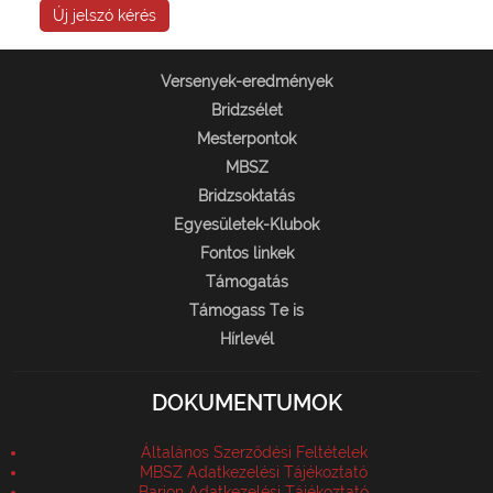
Új jelszó kérés
Versenyek-eredmények
Bridzsélet
Mesterpontok
MBSZ
Bridzsoktatás
Egyesületek-Klubok
Fontos linkek
Támogatás
Támogass Te is
Hírlevél
DOKUMENTUMOK
Általános Szerződési Feltételek
MBSZ Adatkezelési Tájékoztató
Barion Adatkezelési Tájékoztató