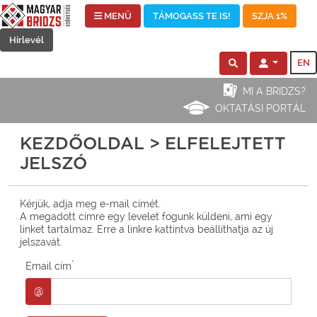
MENÜ
TÁMOGASS TE IS!
SZJA 1%
Hírlevél
EN
MI A BRIDZS?
OKTATÁSI PORTÁL
KEZDŐOLDAL > ELFELEJTETT
JELSZÓ
Kérjük, adja meg e-mail címét.
A megadott címre egy levelet fogunk küldeni, ami egy
linket tartalmaz. Erre a linkre kattintva beállíthatja az új
jelszavát.
*
Email cím
@