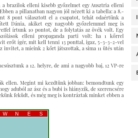
n a brazilok elleni kisebb győzelmet egy Ausztria elleni
. Ebben a pillanatban nagyon jól nézett ki a tabella: a 8.-
nt 8 pont választott el a csapatot, tehát odaértünk a
lített Dánia, akiket egy nagyobb győzelemmel meg is
effel írtunk 10 pontot, de a folytatás az övék volt. Egy
zólások elleni propaganda parti volt: ha 1 kőrrel
it erőt ígér, mit kell tenni 13 ponttal, igaz, 5–3–3–2-vel
 invitet, a mieink 2 kőrt játszottak, a sima 11 ütés után
zacsúsztunk a 12. helyre, de ami a nagyobb baj, 12 VP-re
iák ellen. Megint mi kezdtünk jobban: bemondtunk egy
 hogy aduból az ász és a bubi is hiányzik, de szerencsére
 nekünk feküdt, és még meg is kontráztak minket ebben a