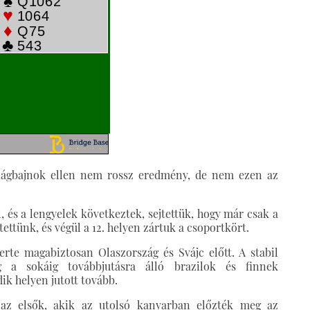
világbajnok ellen nem rossz eredmény, de nem ezen az
, és a lengyelek következtek, sejtettük, hogy már csak a
tettünk, és végül a 12. helyen zártuk a csoportkört.
rte magabiztosan Olaszország és Svájc előtt. A stabil
 a sokáig továbbjutásra álló brazilok és finnek
k helyen jutott tovább.
az elsők, akik az utolsó kanyarban előzték meg az