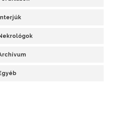
Interjúk
Nekrológok
Archívum
Egyéb