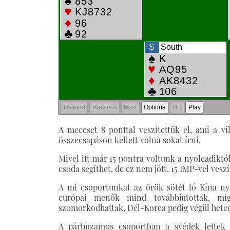
A meccset 8 ponttal veszítettük el, ami a 
összecsapáson kellett volna sokat írni.
Mivel itt már 15 pontra voltunk a nyolcadiktól
csoda segíthet, de ez nem jött, 15 IMP-vel veszí
A mi csoportunkat az örök sötét ló Kína nye
európai menők mind továbbjutottak, míg
szomorkodhattak, Dél-Korea pedig végül hetedi
A párhuzamos csoportban a svédek lettek 