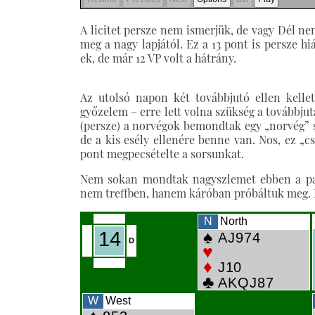
A licitet persze nem ismerjük, de vagy Dél n
meg a nagy lapjától. Ez a 13 pont is persze hi
ek, de már 12 VP volt a hátrány.
Az utolsó napon két továbbjutó ellen kelle
győzelem – erre lett volna szükség a továbbjut
(persze) a norvégok bemondtak egy „norvég” s
de a kis esély ellenére benne van. Nos, ez „cs
pont megpecsételte a sorsunkat.
Nem sokan mondtak nagyszlemet ebben a part
nem treffben, hanem káróban próbáltuk meg. E