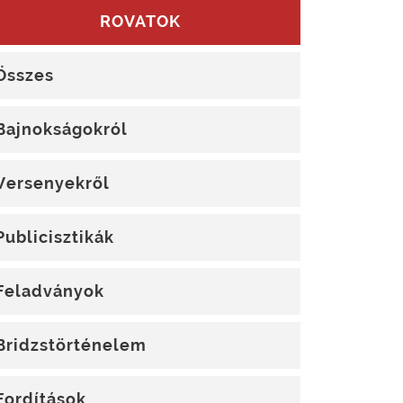
ROVATOK
Összes
Bajnokságokról
Versenyekről
Publicisztikák
Feladványok
Bridzstörténelem
Fordítások