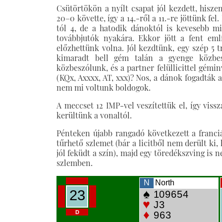
Csütörtökön a nyílt csapat jól kezdett, hisze
20–0 követte, így a 14.-ről a 11.-re jöttünk fel
tól 4, de a hatodik dánoktól is kevesebb mi
továbbjutók nyakára. Ekkor jött a fent em
előzhettünk volna. Jól kezdtünk, egy szép 5 tr
kimaradt bell gém talán a gyenge közbes
közbeszólunk, és a partner felüllicittel géminv
(KQx, Axxxx, AT, xxx)? Nos, a dánok fogadták az
nem mi voltunk boldogok.
A meccset 12 IMP-vel veszítettük el, így viss
kerültünk a vonaltól.
Pénteken újabb rangadó következett a franc
tűrhető szlemet (bár a licitből nem derült ki,
jól feküdt a szín), majd egy töredékszving is
szlemben.