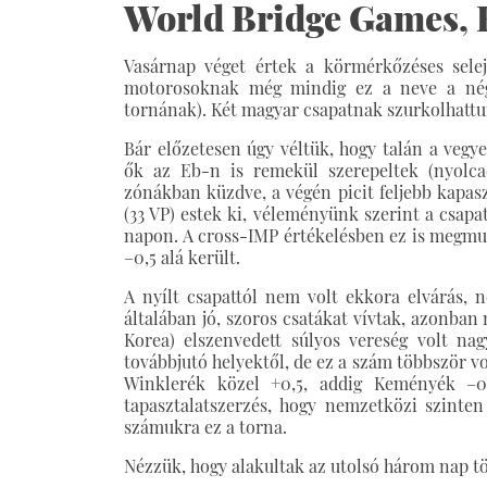
World Bridge Games, B
Vasárnap véget értek a körmérkőzéses sele
motorosoknak még mindig ez a neve a négy
tornának). Két magyar csapatnak szurkolhattun
Bár előzetesen úgy véltük, hogy talán a vegy
ők az Eb-n is remekül szerepeltek (nyolcadi
zónákban küzdve, a végén picit feljebb kapas
(33 VP) estek ki, véleményünk szerint a csapa
napon. A cross-IMP értékelésben ez is megmuta
–0,5 alá került.
A nyílt csapattól nem volt ekkora elvárás, n
általában jó, szoros csatákat vívtak, azonban
Korea) elszenvedett súlyos vereség volt na
továbbjutó helyektől, de ez a szám többször vol
Winklerék közel +0,5, addig Keményék –0
tapasztalatszerzés, hogy nemzetközi szinten 
számukra ez a torna.
Nézzük, hogy alakultak az utolsó három nap tö