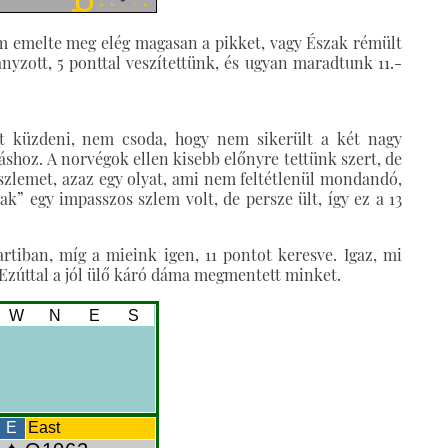
em emelte meg elég magasan a pikket, vagy Észak rémült
ányzott, 5 ponttal veszítettünk, és ugyan maradtunk 11.-
tt küzdeni, nem csoda, hogy nem sikerült a két nagy
áshoz. A norvégok ellen kisebb előnyre tettünk szert, de
zlemet, azaz egy olyat, ami nem feltétlenül mondandó,
ak” egy impasszos szlem volt, de persze ült, így ez a 13
iban, míg a mieink igen, 11 pontot keresve. Igaz, mi
zúttal a jól ülő káró dáma megmentett minket.