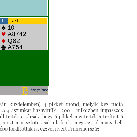
lván küzdelemben) 4 pikket mond, melyik kéz tudta
 A 4 ászunkat hazavittük, +200 – miközben impasszos
l tették a társak, hogy 6 pikkel mentették a terített 6
os, most már szinte csak ők írtak, még egy jó mans-bell
épp fordítottak is, eggyel nyert Franciaország.