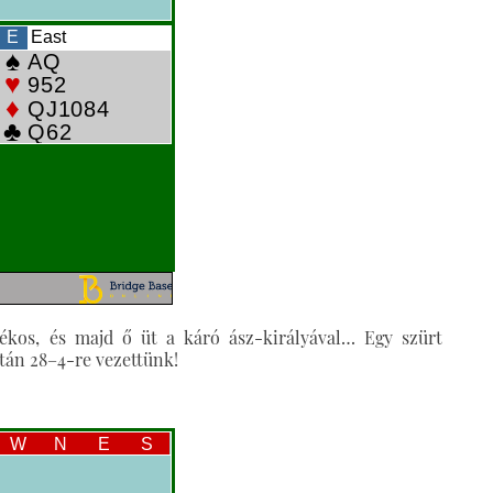
tékos, és majd ő üt a káró ász-királyával… Egy szürt
után 28–4-re vezettünk!