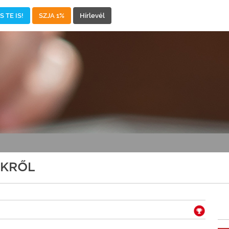
 TE IS!
SZJA 1%
Hírlevél
EKRŐL