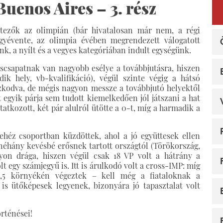
uenos Aires – 3. rész
jtezők az olimpián (bár hivatalosan már nem, a régi
évente, az olimpia évében megrendezett válogatott
k, a nyílt és a vegyes kategóriában indult egységünk.
escsapatnak van nagyobb esélye a továbbjutásra, hiszen
k hely, vb-kvalifikáció), végül szinte végig a hátsó
zkodva, de mégis nagyon messze a továbbjutó helyektől
t egyik párja sem tudott kiemelkedően jól játszani a hat
tkozott, két pár alulról ütötte a 0-t, míg a harmadik a
ehéz csoportban küzdöttek, ahol a jó együttesek ellen
 néhány kevésbé erősnek tartott országtól (Törökország,
gyon drága, hiszen végül csak 18 VP volt a hátrány a
t egy számjegyű is. Itt is árulkodó volt a cross-IMP: míg
,5 környékén végeztek – kell még a fiataloknak a
is ütőképesek legyenek, bizonyára jó tapasztalat volt
rténései!