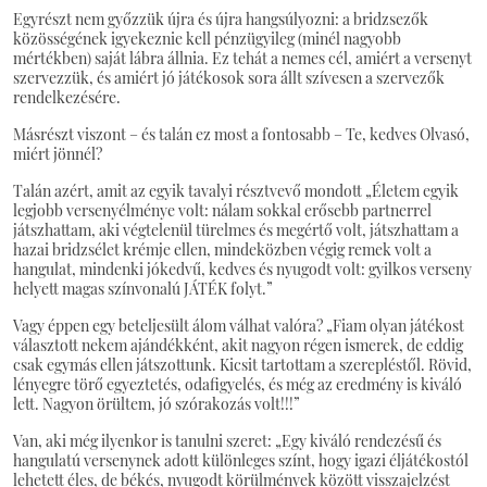
Egyrészt nem győzzük újra és újra hangsúlyozni: a bridzsezők
közösségének igyekeznie kell pénzügyileg (minél nagyobb
mértékben) saját lábra állnia. Ez tehát a nemes cél, amiért a versenyt
szervezzük, és amiért jó játékosok sora állt szívesen a szervezők
rendelkezésére.
Másrészt viszont – és talán ez most a fontosabb – Te, kedves Olvasó,
miért jönnél?
Talán azért, amit az egyik tavalyi résztvevő mondott „Életem egyik
legjobb versenyélménye volt: nálam sokkal erősebb partnerrel
játszhattam, aki végtelenül türelmes és megértő volt, játszhattam a
hazai bridzsélet krémje ellen, mindeközben végig remek volt a
hangulat, mindenki jókedvű, kedves és nyugodt volt: gyilkos verseny
helyett magas színvonalú JÁTÉK folyt.”
Vagy éppen egy beteljesült álom válhat valóra? „Fiam olyan játékost
választott nekem ajándékként, akit nagyon régen ismerek, de eddig
csak egymás ellen játszottunk. Kicsit tartottam a szerepléstől. Rövid,
lényegre törő egyeztetés, odafigyelés, és még az eredmény is kiváló
lett. Nagyon örültem, jó szórakozás volt!!!”
Van, aki még ilyenkor is tanulni szeret: „Egy kiváló rendezésű és
hangulatú versenynek adott különleges színt, hogy igazi éljátékostól
lehetett éles, de békés, nyugodt körülmények között visszajelzést