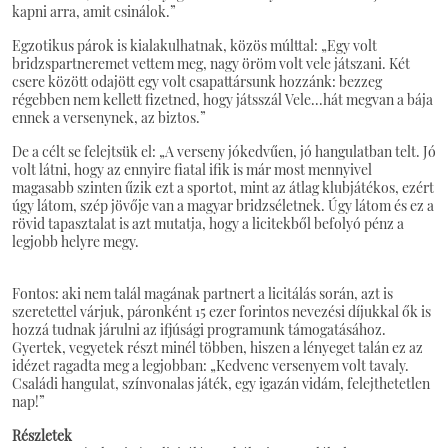
kapni arra, amit csinálok.”
Egzotikus párok is kialakulhatnak, közös múlttal: „Egy volt
bridzspartneremet vettem meg, nagy öröm volt vele játszani. Két
csere között odajött egy volt csapattársunk hozzánk: bezzeg
régebben nem kellett fizetned, hogy játsszál Vele...hát megvan a bája
ennek a versenynek, az biztos.”
De a célt se felejtsük el: „A verseny jókedvűen, jó hangulatban telt. Jó
volt látni, hogy az ennyire fiatal ifik is már most mennyivel
magasabb szinten űzik ezt a sportot, mint az átlag klubjátékos, ezért
úgy látom, szép jövője van a magyar bridzséletnek. Úgy látom és ez a
rövid tapasztalat is azt mutatja, hogy a licitekből befolyó pénz a
legjobb helyre megy.
Fontos: aki nem talál magának partnert a licitálás során, azt is
szeretettel várjuk, páronként 15 ezer forintos nevezési díjukkal ők is
hozzá tudnak járulni az ifjúsági programunk támogatásához.
Gyertek, vegyetek részt minél többen, hiszen a lényeget talán ez az
idézet ragadta meg a legjobban: „Kedvenc versenyem volt tavaly.
Családi hangulat, színvonalas játék, egy igazán vidám, felejthetetlen
nap!”
Részletek