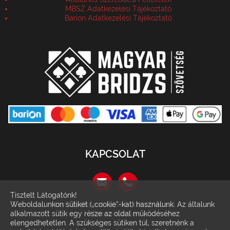
MBSZ Adatkezelési Tájékoztató
Barion Adatkezelési Tájékoztató
KAPCSOLAT
Tisztelt Látogatónk!
1146 Budapest, Szabó József utca 6.
Weboldalunkon sütiket („cookie”-kat) használunk. Az általunk
(Récsei Center)
alkalmazott sütik egy része az oldal működéséhez
elengedhetetlen. A szükséges sütiken túl, szeretnénk a