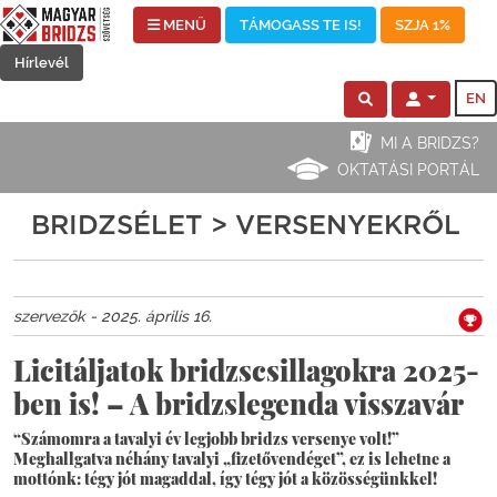
MENÜ
TÁMOGASS TE IS!
SZJA 1%
Hírlevél
EN
MI A BRIDZS?
OKTATÁSI PORTÁL
BRIDZSÉLET > VERSENYEKRŐL
szervezők - 2025. április 16.
Licitáljatok bridzscsillagokra 2025-
ben is! – A bridzslegenda visszavár
“Számomra a tavalyi év legjobb bridzs versenye volt!”
Meghallgatva néhány tavalyi „fizetővendéget”, ez is lehetne a
mottónk: tégy jót magaddal, így tégy jót a közösségünkkel!