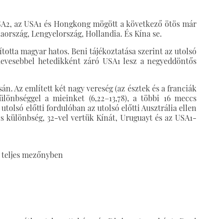
SA2, az USA1 és Hongkong mögött a következő ötös már
aország, Lengyelország, Hollandia. És Kína se.
totta magyar hatos. Beni tájékoztatása szerint az utolsó
kevesebbel hetedikként záró USA1 lesz a negyeddöntős
n. Az említett két nagy vereség (az észtek és a franciák
ülönbséggel a mieinket (6,22–13,78), a többi 16 meccs
tolsó előtti fordulóban az utolsó előtti Ausztrália ellen
P-s különbség, 32-vel vertük Kínát, Uruguayt és az USA1-
a teljes mezőnyben