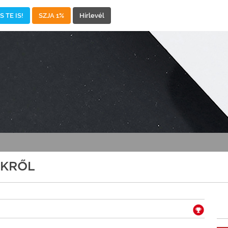
 TE IS!
SZJA 1%
Hírlevél
EKRŐL