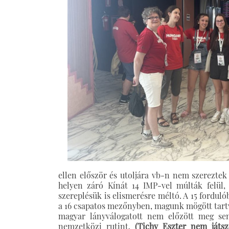
ellen először és utoljára vb-n nem szereztek 
helyen záró Kínát 14 IMP-vel múlták felül, 
szereplésük is elismerésre méltó. A 15 forduló
a 16 csapatos mezőnyben, magunk mögött tartva 
magyar lányválogatott nem előzött meg se
nemzetközi rutint.
(Tichy Eszter nem játsz