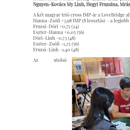
Nguyen-Kovács My Linh, Hegyi Fruzsina, Mrá
A két magyar trió cross IMP-je a LoveBridge al
Hanna–Zsófi +3,98 IMP (8 leosztás) – a legjob
Fruzsi–Dóri +0,75 (24)
Eszter–Hanna +0,05 (56)
Dóri–Linh –0,73 (48)
Eszter–Zsófi –1,25 (56)
Fruzsi–Linh –1,40 (48)
Az utolsó