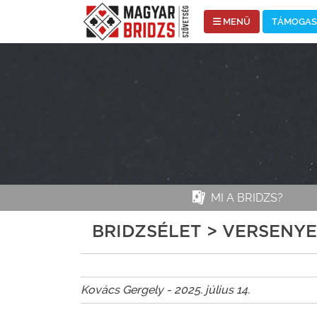
MENÜ
TÁMOGASS
MI A BRIDZS?
BRIDZSÉLET > VERSENY
Kovács Gergely - 2025. július 14.