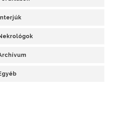
Interjúk
Nekrológok
Archívum
Egyéb