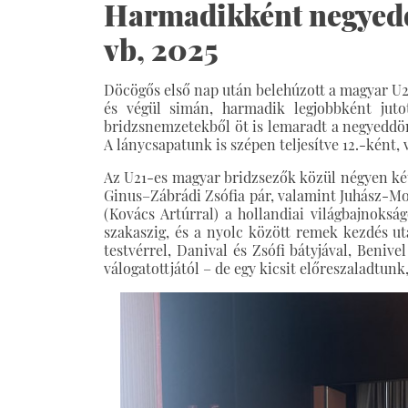
Harmadikként negyeddö
vb, 2025
Döcögős első nap után belehúzott a magyar U2
és végül simán, harmadik legjobbként jut
bridzsnemzetekből öt is lemaradt a negyeddön
A lánycsapatunk is szépen teljesítve 12.-ként
Az U21-es magyar bridzsezők közül négyen két
Ginus–Zábrádi Zsófia pár, valamint Juhász-Mo
(Kovács Artúrral) a hollandiai világbajnoksá
szakaszig, és a nyolc között remek kezdés u
testvérrel, Danival és Zsófi bátyjával, Benive
válogatottjától – de egy kicsit előreszaladtunk,