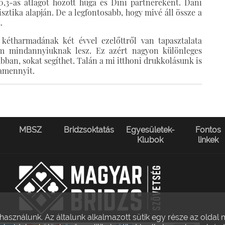
+0,3-as átlagot hozott húga és Dini partnereként. Dani
sztika alapján. De a legfontosabb, hogy mivé áll össze a
.
 kétharmadának két évvel ezelőttről van tapasztalata
em mindannyiuknak lesz. Ez azért nagyon különleges
ábban, sokat segíthet. Talán a mi itthoni drukkolásunk is
lamennyit.
MBSZ
Bridzsoktatás
Egyesületek-
Fontos
Klubok
linkek
 használunk. Az általunk alkalmazott sütik egy része az olda