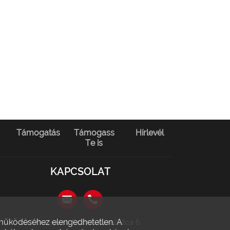
Támogatás
Támogass
Hírlevél
Te is
KAPCSOLAT
l működéséhez elengedhetetlen. A
1146 Budapest, Szabó József utca 6.