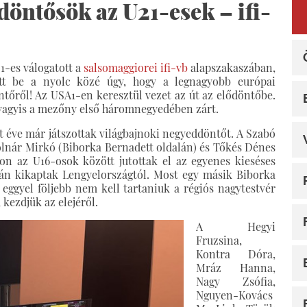
ntősök az U21-esek – ifi-
1-es válogatott a
salsomaggiorei ifi-vb
alapszakaszában,
ott be a nyolc közé úgy, hogy a legnagyobb európai
tőről! Az USA1-en keresztül vezet az út az elődöntőbe.
, vagyis a mezőny első háromnegyedében zárt.
 éve már játszottak világbajnoki negyeddöntőt. A Szabó
lnár Mirkó (Biborka Bernadett oldalán) és Tőkés Dénes
gon az U16-osok között jutottak el az egyenes kieséses
tán kikaptak Lengyelországtól. Most egy másik Biborka
l eggyel följebb nem kell tartaniuk a régiós nagytestvér
 kezdjük az elejéről.
A Hegyi
Fruzsina,
Kontra Dóra,
Mráz Hanna,
Nagy Zsófia,
Nguyen-Kovács