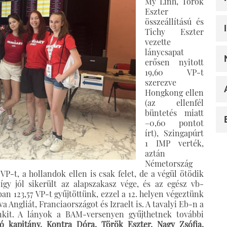
My Linh, Török
Eszter
összeállítású és
Tichy Eszter
vezette
lánycsapat
erősen nyitott
19,60 VP-t
szerezve
Hongkong ellen
(az ellenfél
büntetés miatt
–0,60 pontot
írt), Szingapúrt
1 IMP verték,
aztán
Németország
VP-t, a hollandok ellen is csak felet, de a végül ötödik
így jól sikerült az alapszakasz vége, és az egész vb-
ban 123,57 VP-t gyűjtöttünk, ezzel a 12. helyen végeztünk
Angliát, Franciaországot és Izraelt is. A tavalyi Eb-n a
nkit. A lányok a BAM-versenyen gyűjthetnek további
ó kapitány, Kontra Dóra, Török Eszter, Nagy Zsófia,