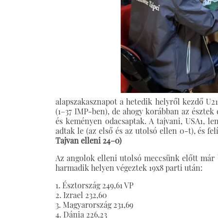
alapszakasznapot a hetedik helyről kezdő U21
(1–37 IMP-ben), de ahogy korábban az észtek 
és keményen odacsaptak. A tajvani, USA1, len
adtak le (az első és az utolsó ellen 0-t), és fel
Tajvan elleni 24–0)
Az angolok elleni utolsó meccsünk előtt már b
harmadik helyen végeztek 19x8 parti után:
1. Észtország 249,61 VP
2. Izrael 232,60
3. Magyarország 231,69
4. Dánia 226,23