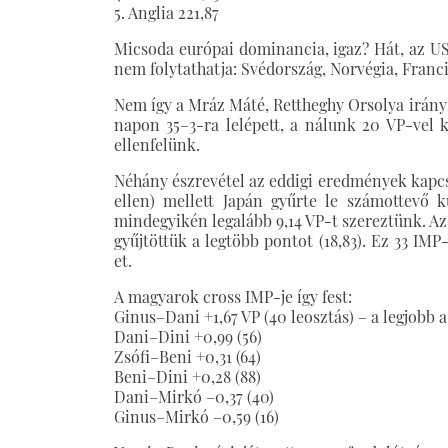
5. Anglia 221,87
Micsoda európai dominancia, igaz? Hát, az U
nem folytathatja: Svédország, Norvégia, Franci
Nem így a Mráz Máté, Rettheghy Orsolya irányí
napon 35–3-ra lelépett, a nálunk 20 VP-vel 
ellenfelünk.
Néhány észrevétel az eddigi eredmények kapcsá
ellen) mellett Japán gyűrte le számottevő k
mindegyikén legalább 9,14 VP-t szereztünk. Az u
gyűjtöttük a legtöbb pontot (18,83). Ez 33 IM
et.
A magyarok cross IMP-je így fest:
Ginus–Dani +1,67 VP (40 leosztás) – a legjobb 
Dani–Dini +0,99 (56)
Zsófi–Beni +0,31 (64)
Beni–Dini +0,28 (88)
Dani–Mirkó –0,37 (40)
Ginus–Mirkó –0,59 (16)