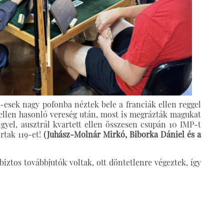
-esek nagy pofonba néztek bele a franciák ellen reggel
ellen hasonló vereség után, most is megrázták magukat
gyel, ausztrál kvartett ellen összesen csupán 10 IMP-t
írtak 119-et!
(Juhász-Molnár Mirkó, Biborka Dániel és a
iztos továbbjutók voltak, ott döntetlenre végeztek, így