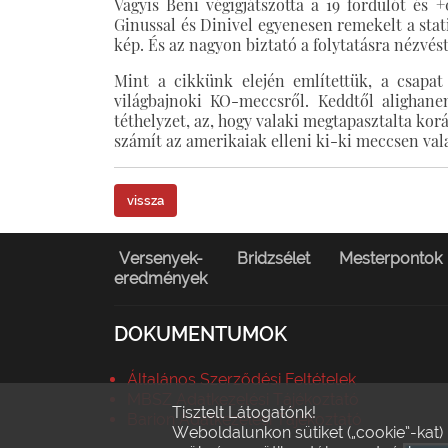
Vagyis Beni végigjátszotta a 19 fordulót és 
Ginussal és Dinivel egyenesen remekelt a stati
kép. És az nagyon biztató a folytatásra nézvést
Mint a cikkünk elején említettük, a csapat
világbajnoki KO-meccsről. Keddtől alighan
téthelyzet, az, hogy valaki megtapasztalta kor
számít az amerikaiak elleni ki-ki meccsen va
vissza
Versenyek-
Bridzsélet
Mesterpontok
eredmények
DOKUMENTUMOK
Általános Szerződési Feltételek
MBSZ Adatkezelési Tájékoztató
Tisztelt Látogatónk!
Barion Adatkezelési Tájékoztató
Weboldalunkon sütiket („cookie”-kat)