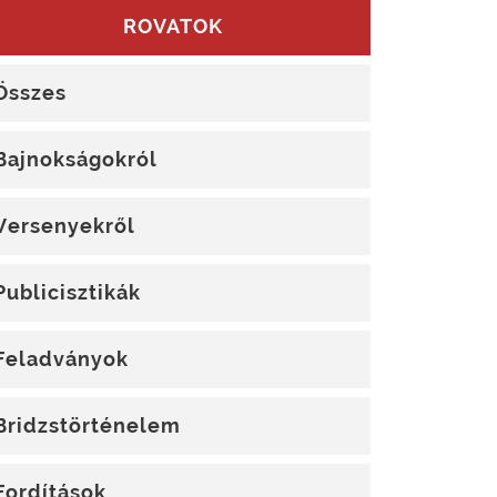
ROVATOK
Összes
Bajnokságokról
Versenyekről
Publicisztikák
Feladványok
Bridzstörténelem
Fordítások