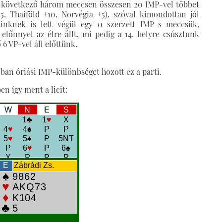
A következő három meccsen összesen 20 IMP-vel többet
5, Thaiföld +10, Norvégia +5), szóval kimondottan jól
sinknek is lett végül egy 0 szerzett IMP-s meccsük,
 előnnyel az élre állt, mi pedig a 14. helyre csúsztunk
 6 VP-vel áll előttünk.
ban óriási IMP-különbséget hozott ez a parti.
n így ment a licit: