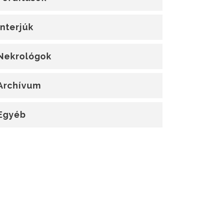
Interjúk
Nekrológok
Archívum
Egyéb