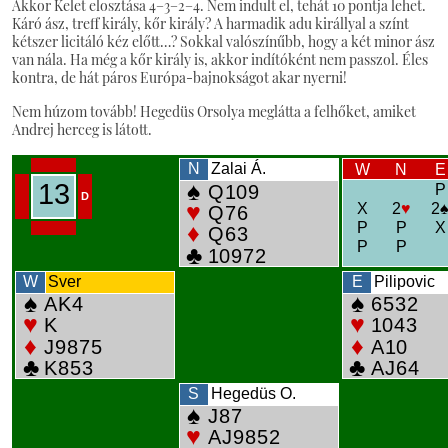
Akkor Kelet elosztása 4–3–2–4. Nem indult el, tehát 10 pontja lehet.
Káró ász, treff király, kőr király? A harmadik adu királlyal a színt
kétszer licitáló kéz előtt…? Sokkal valószínűbb, hogy a két minor ász
van nála. Ha még a kőr király is, akkor indítóként nem passzol. Éles
kontra, de hát páros Európa-bajnokságot akar nyerni!
Nem húzom tovább! Hegedüs Orsolya meglátta a felhőket, amiket
Andrej herceg is látott.