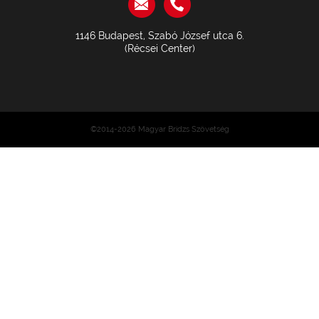
1146 Budapest, Szabó József utca 6.
(Récsei Center)
©2014-2026 Magyar Bridzs Szövetség