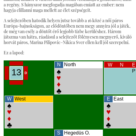
a regény. S hányszor megfogadja magában emiatt az ember: nem
hagyja elillanni maga mellett az élet szépségeit.
A selejtezőben hatodik helyen jutsz tovább a 16 közé a női páros
Európa-bajnokságon, az elődöntőben nem megy annyira jól a játék,
de még van esély a döntőt érő legjobb tízbe kerüléshez. Három
játszma van hátra, ráadásul a selejtezőt fölényesen megnyerő, kiváló
horvát páros, Marina Pilipovic–Nikica Sver ellen kell jól szerepelni.
Ez a lapod: