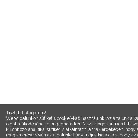
Tisztelt Látogatónk!
Weboldalunkon sütiket („cookie”-kat) használunk. Az általunk alk
oldal működéséhez elengedhetetlen. A szükséges sütiken túl, sz
különböző analitikai sütiket is alkalmazni annak érdekében, hogy
megismerése révén az oldalunkat úgy tudjuk kialakítani, hogy az