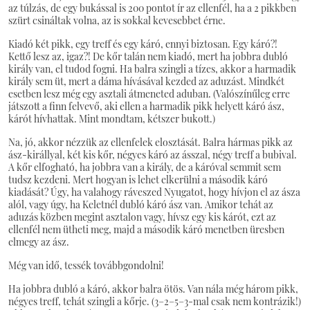
az túlzás, de egy bukással is 200 pontot ír az ellenfél, ha a 2 pikkben
szürt csináltak volna, az is sokkal kevesebbet érne.
Kiadó két pikk, egy treff és egy káró, ennyi biztosan. Egy káró?!
Kettő lesz az, igaz?! De kőr talán nem kiadó, mert ha jobbra dubló
király van, el tudod fogni. Ha balra szingli a tízes, akkor a harmadik
király sem üt, mert a dáma hívásával kezded az aduzást. Mindkét
esetben lesz még egy asztali átmeneted aduban. (Valószínűleg erre
játszott a finn felvevő, aki ellen a harmadik pikk helyett káró ász,
kárót hívhattak. Mint mondtam, kétszer bukott.)
Na, jó, akkor nézzük az ellenfelek elosztását. Balra hármas pikk az
ász-királlyal, két kis kőr, négyes káró az ásszal, négy treff a bubival.
A kőr elfogható, ha jobbra van a király, de a káróval semmit sem
tudsz kezdeni. Mert hogyan is lehet elkerülni a második káró
kiadását? Úgy, ha valahogy ráveszed Nyugatot, hogy hívjon el az ásza
alól, vagy úgy, ha Keletnél dubló káró ász van. Amikor tehát az
aduzás közben megint asztalon vagy, hívsz egy kis kárót, ezt az
ellenfél nem ütheti meg, majd a második káró menetben üresben
elmegy az ász.
Még van idő, tessék továbbgondolni!
Ha jobbra dubló a káró, akkor balra ötös. Van nála még három pikk,
négyes treff, tehát szingli a kőrje. (3–2–5–3-mal csak nem kontrázik!)