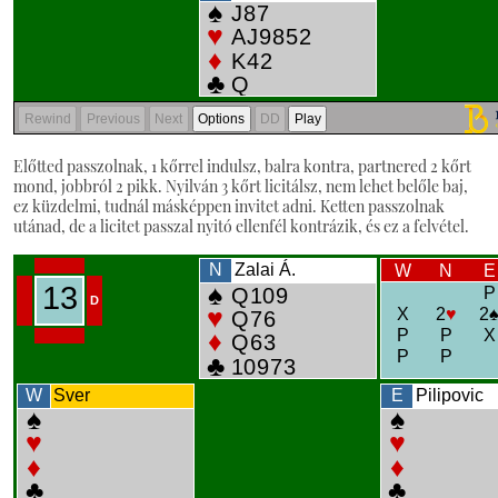
Előtted passzolnak, 1 kőrrel indulsz, balra kontra, partnered 2 kőrt
mond, jobbról 2 pikk. Nyilván 3 kőrt licitálsz, nem lehet belőle baj,
ez küzdelmi, tudnál másképpen invitet adni. Ketten passzolnak
utánad, de a licitet passzal nyitó ellenfél kontrázik, és ez a felvétel.