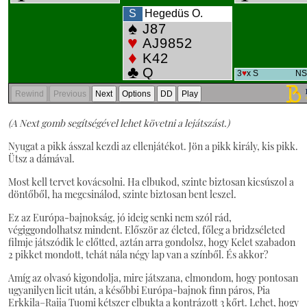
(A Next gomb segítségével lehet követni a lejátszást.)
Nyugat a pikk ásszal kezdi az ellenjátékot. Jön a pikk király, kis pikk.
Ütsz a dámával.
Most kell tervet kovácsolni. Ha elbukod, szinte biztosan kicsúszol a
döntőből, ha megcsinálod, szinte biztosan bent leszel.
Ez az Európa-bajnokság, jó ideig senki nem szól rád,
végiggondolhatsz mindent. Először az életed, főleg a bridzséleted
filmje játszódik le előtted, aztán arra gondolsz, hogy Kelet szabadon
2 pikket mondott, tehát nála négy lap van a színből. És akkor?
Amíg az olvasó kigondolja, mire játszana, elmondom, hogy pontosan
ugyanilyen licit után, a későbbi Európa-bajnok finn páros, Pia
Erkkila–Raija Tuomi kétszer elbukta a kontrázott 3 kőrt. Lehet, hogy