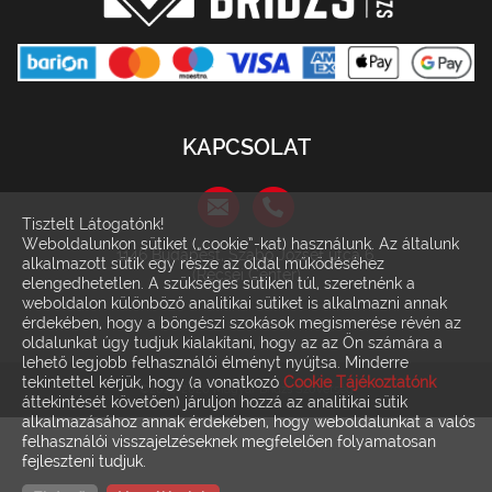
KAPCSOLAT
Tisztelt Látogatónk!
Weboldalunkon sütiket („cookie”-kat) használunk. Az általunk
1146 Budapest, Szabó József utca 6.
alkalmazott sütik egy része az oldal működéséhez
(Récsei Center)
elengedhetetlen. A szükséges sütiken túl, szeretnénk a
weboldalon különböző analitikai sütiket is alkalmazni annak
érdekében, hogy a böngészi szokások megismerése révén az
oldalunkat úgy tudjuk kialakítani, hogy az az Ön számára a
lehető legjobb felhasználói élményt nyújtsa. Minderre
tekintettel kérjük, hogy (a vonatkozó
Cookie Tájékoztatónk
©2014-2026 Magyar Bridzs Szövetség
áttekintését követően) járuljon hozzá az analitikai sütik
alkalmazásához annak érdekében, hogy weboldalunkat a valós
felhasználói visszajelzéseknek megfelelően folyamatosan
fejleszteni tudjuk.