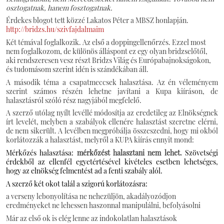
osztogatnak, hanem fosztogatnak.
Érdekes blogot tett közzé Lakatos Péter a MBSZ honlapján.
http://bridzs.hu/szivfajdalmaim
Két témával foglalkozik. Az első a doppingellenőrzés. Ezzel most
nem foglalkozom, de különös álláspont ez egy olyan bridzselőtől,
aki rendszeresen vesz részt Bridzs Világ és Európabajnokságokon,
és tudomásom szerint idén is szándékában áll.
A második téma a csapatmeccsek halasztása. Az én véleményem
szerint számos részén lehetne javítani a Kupa kiíráson, de
halasztásról szóló rész nagyjából megfelelő.
A szerző utólag nyílt levéllé módosítja az eredetileg az Elnökségnek
írt levelét, melyben a szabályok ellenére halasztást szeretne elérni,
de nem sikerült. A levélben megpróbálja összeszedni, hogy mi okból
korlátozzák a halasztást, melyről a KUPA kiírás ennyit mond:
Mérkőzés halasztása:
mérkőzést halasztani nem lehet.
Szövetségi
érdekből az ellenfél egyetértésével kivételes esetben lehetséges,
hogy az elnökség felmentést ad a fenti szabály alól.
A szerző két okot talál a szigorú korlátozásra:
a verseny lebonyolítása ne nehezüljön, akadályozódjon
eredményeket ne lehessen haszonnal manipulálni, befolyásolni
Már az első ok is elég lenne az indokolatlan halasztások