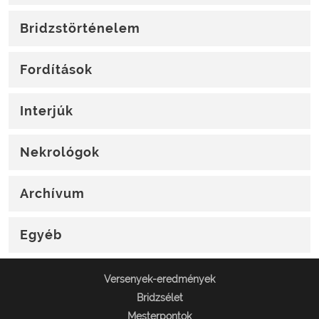
Bridzstörténelem
Fordítások
Interjúk
Nekrológok
Archívum
Egyéb
Versenyek-eredmények
Bridzsélet
Mesterpontok