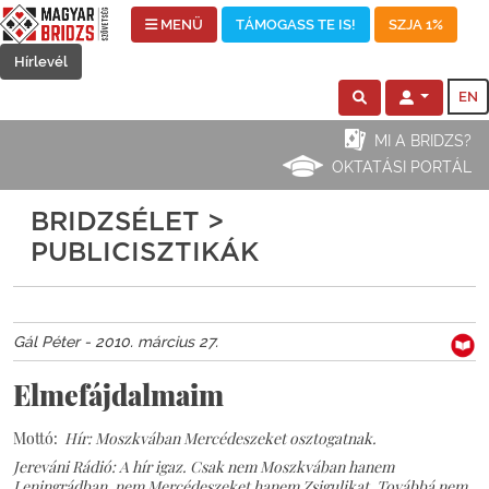
MENÜ
TÁMOGASS TE IS!
SZJA 1%
Hírlevél
EN
MI A BRIDZS?
OKTATÁSI PORTÁL
BRIDZSÉLET >
PUBLICISZTIKÁK
Gál Péter - 2010. március 27.
Elmefájdalmaim
Mottó:
Hír: Moszkvában Mercédeszeket osztogatnak.
Jereváni Rádió: A hír igaz. Csak nem Moszkvában hanem
Leningrádban, nem Mercédeszeket hanem Zsigulikat. Továbbá nem