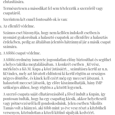
elutasítására.
Természetesen a másodikat fel sem tételezzük a szerzőről vagy
csapatáról.
Szerintem két ennél fontosabb ok is van:
Az ellenfél védelme.
Számos eset bizonyítja, hogy nem kellően indokolt esetben is
nyomást gyakorolnak a halasztó csapatok az ellenfélre a halasztás
érdekében, pedig az általában jelentős hátránnyal jár a másik csapat
számára.
A többi csapat védelme.
A többi eredmény ismerete jogosulatlan előny biztosíthat és segíthet
a helyes taktika megtalálásában. A konkrét esetben _KO rész,
mérkőzés a Kö.M. Kupa 4 közé jutásáért._ számításra kerül az u.n.
KO index, mely azt hívatott eldönteni ki kerül rögtön az országos
négyes döntőbe, és kinek kell ezért még egy meccset játszani. A
halasztott meccset játszók, így előre kiszámolhatják, hány IMP
szükséges ahhoz, hogy rögtön a 4 között legyenek.
A szerző csapata saját elhatározásából 4 fővel indult a Kupán, így
pontosan tudták, hogy ha egy csapattag kiesik, akkor helyettesről
vagy pótnevezésről kell gondoskodniuk. Jelen esetben Nikolits
Tamás volt a hiányzó, aki több mint 30 éve vesz részt a kitzbüheli
versenyen, köztudottan a közeli kitűnő sípályák kedvéért.