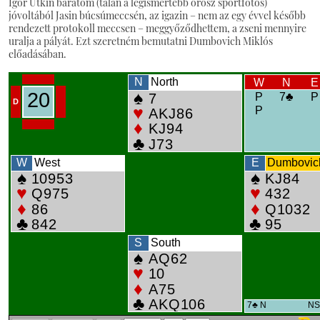
Igor Utkin barátom (talán a legismertebb orosz sportfotós)
jóvoltából Jasin búcsúmeccsén, az igazin – nem az egy évvel később
rendezett protokoll meccsen – meggyőződhettem, a zseni mennyire
uralja a pályát. Ezt szeretném bemutatni Dumbovich Miklós
előadásában.