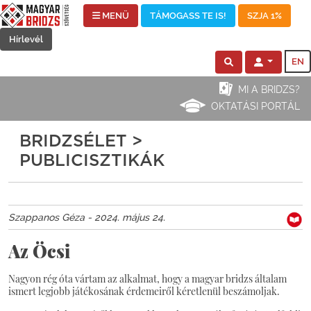
MENÜ
TÁMOGASS TE IS!
SZJA 1%
Hírlevél
EN
MI A BRIDZS?
OKTATÁSI PORTÁL
BRIDZSÉLET >
PUBLICISZTIKÁK
Szappanos Géza - 2024. május 24.
Az Öcsi
Nagyon rég óta vártam az alkalmat, hogy a magyar bridzs általam
ismert legjobb játékosának érdemeiről kéretlenül beszámoljak.