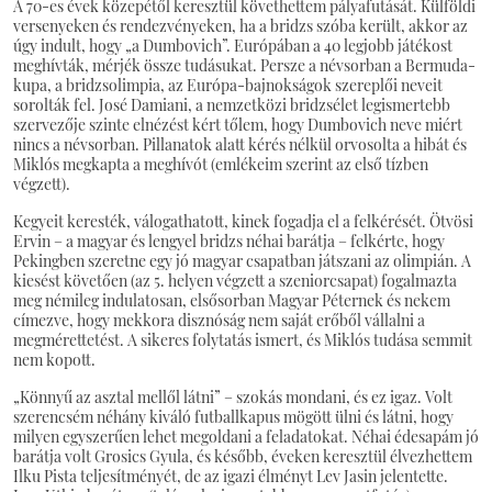
A 70-es évek közepétől keresztül követhettem pályafutását. Külföldi
versenyeken és rendezvényeken, ha a bridzs szóba került, akkor az
úgy indult, hogy „a Dumbovich”. Európában a 40 legjobb játékost
meghívták, mérjék össze tudásukat. Persze a névsorban a Bermuda-
kupa, a bridzsolimpia, az Európa-bajnokságok szereplői neveit
sorolták fel. José Damiani, a nemzetközi bridzsélet legismertebb
szervezője szinte elnézést kért tőlem, hogy Dumbovich neve miért
nincs a névsorban. Pillanatok alatt kérés nélkül orvosolta a hibát és
Miklós megkapta a meghívót (emlékeim szerint az első tízben
végzett).
Kegyeit keresték, válogathatott, kinek fogadja el a felkérését. Ötvösi
Ervin – a magyar és lengyel bridzs néhai barátja – felkérte, hogy
Pekingben szeretne egy jó magyar csapatban játszani az olimpián. A
kiesést követően (az 5. helyen végzett a szeniorcsapat) fogalmazta
meg némileg indulatosan, elsősorban Magyar Péternek és nekem
címezve, hogy mekkora disznóság nem saját erőből vállalni a
megmérettetést. A sikeres folytatás ismert, és Miklós tudása semmit
nem kopott.
„Könnyű az asztal mellől látni” – szokás mondani, és ez igaz. Volt
szerencsém néhány kiváló futballkapus mögött ülni és látni, hogy
milyen egyszerűen lehet megoldani a feladatokat. Néhai édesapám jó
barátja volt Grosics Gyula, és később, éveken keresztül élvezhettem
Ilku Pista teljesítményét, de az igazi élményt Lev Jasin jelentette.