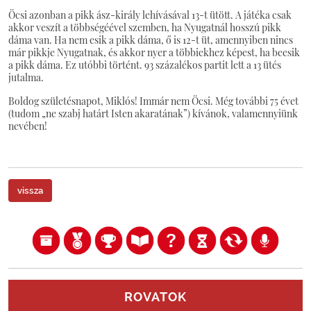
Öcsi azonban a pikk ász-király lehívásával 13-t ütött. A játéka csak
akkor veszít a többségéével szemben, ha Nyugatnál hosszú pikk
dáma van. Ha nem esik a pikk dáma, ő is 12-t üt, amennyiben nincs
már pikkje Nyugatnak, és akkor nyer a többiekhez képest, ha beesik
a pikk dáma. Ez utóbbi történt. 93 százalékos partit lett a 13 ütés
jutalma.
Boldog születésnapot, Miklós! Immár nem Öcsi. Még további 75 évet
(tudom „ne szabj határt Isten akaratának”) kívánok, valamennyiünk
nevében!
vissza
ROVATOK