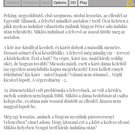
Peking, negyeddöntő, első szegmens, utolsó leosztás, az ellenfél az
Egyesült Államok, a felvétel mindkét asztalon 7 treff. Öcsi Keleten a
pikk nyolcas indulást választotta (nálunk Magyar Péter adu indulás
után teljesített). Miklós indulását a felvevő az ásszal ütötte meg az
asztalon.
A kőr ász-királlyal kezdett, és kárót dobott a második menetre.
Hosszú szünet (Öcsi készülődik). A felvevő még mindig vár – tervezi
a közlekedést. Érzi a bajt? Na végre, káró ász, majd király (eddig
oké), de hogyan tovább? Micsoda mázli, esett a káró dáma Kelettől
(az egyetlen aranylabdás kapus megérkezett)! Ezen kellett ennyit
tökölnöm? Kis káró – mivel lopjak? Valami nem stimmel… Végül
kicsivel lopott. A végeredmény –2.
Az átmenetekkel volt problémája a felvevőnek, az volt a kérdés,
melyik színben nem lopják fölül. Miklós a dáma bedobásával csalta
kelepcébe, és utána már rosszul döntött az ellenfél, hiszen nem
naggyal lopott be.
Még egy leosztás, aminek a Hogyan nyerjünk párosversenyt
Velencében? címet adom. Hogy játszaná ezt a 4 kőrt a kedves olvasó
Miklós helyében Nyugat treff király indulása után?