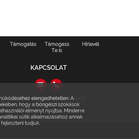
Támogatás
Támogass
Hírlevél
Te is
KAPCSOLAT
l működéséhez elengedhetetlen. A
1146 Budapest, Szabó József utca 6.
érdekében, hogy a böngészi szokások
(Récsei Center)
elhasználói élményt nyújtsa. Minderre
analitikai sütik alkalmazásához annak
ejleszteni tudjuk.