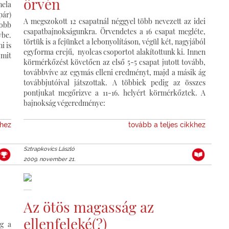
örvén
mela
pár)
A megszokott 12 csapatnál néggyel több nevezett az idei
obb
csapatbajnokságunkra. Örvendetes a 16 csapat megléte,
vbe.
törtük is a fejünket a lebonyolításon, végül két, nagyjából
i is
egyforma erejű, nyolcas csoportot alakítottunk ki. Innen
mit
körmérkőzést követően az első 5-5 csapat jutott tovább,
továbbvíve az egymás elleni eredményt, majd a másik ág
továbbjutóival játszottak. A többiek pedig az összes
pontjukat megőrizve a 11-16. helyért körmérkőztek. A
bajnokság végeredménye:
khez
tovább a teljes cikkhez
Sztrapkovics László
2009. november 21.
Az ötös magasság az
ellenfeleké(?)
ég a