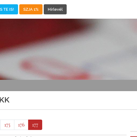
 TE IS!
SZJA 1%
Hírlevél
IKK
175
176
177