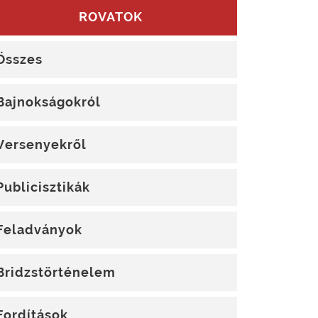
ROVATOK
Összes
Bajnokságokról
Versenyekről
Publicisztikák
Feladványok
Bridzstörténelem
Fordítások