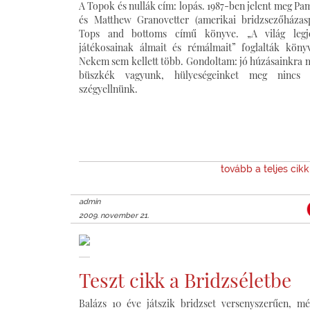
A Topok és nullák cím: lopás. 1987-ben jelent meg Pa
és Matthew Granovetter (amerikai bridzsezőházas
Tops and bottoms című könyve. „A világ legj
játékosainak álmait és rémálmait” foglalták köny
Nekem sem kellett több. Gondoltam: jó húzásainkra m
büszkék vagyunk, hülyeségeinket meg nincs 
szégyellnünk.
tovább a teljes cik
admin
2009. november 21.
Teszt cikk a Bridzséletbe
Balázs 10 éve játszik bridzset versenyszerűen, m