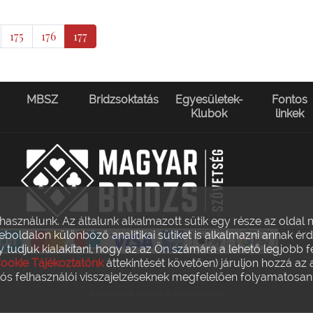
175
176
177
MBSZ
Bridzsoktatás
Egyesületek-
Fontos
Klubok
linkek
 használunk. Az általunk alkalmazott sütik egy része az olda
weboldalon különböző analitikai sütiket is alkalmazni annak 
tudjuk kialakítani, hogy az az Ön számára a lehető legjobb f
ookie Tájékoztatónk
áttekintését követően) járuljon hozzá az 
s felhasználói visszajelzéseknek megfelelően folyamatosan f
©2014-2026 Magyar Bridzs Szövetség