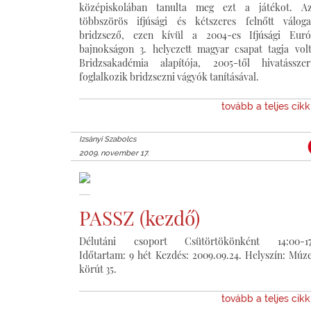
középiskolában tanulta meg ezt a játékot. Az
többszörös ifjúsági és kétszeres felnőtt váloga
bridzsező, ezen kívül a 2004-es Ifjúsági Euró
bajnokságon 3. helyezett magyar csapat tagja vol
Bridzsakadémia alapítója, 2005-től hivatássze
foglalkozik bridzsezni vágyók tanításával.
tovább a teljes cik
Izsányi Szabolcs
2009. november 17.
PASSZ (kezdő)
Délutáni csoport Csütörtökönként 14:00-17
Időtartam: 9 hét Kezdés: 2009.09.24. Helyszín: Mú
körút 35.
tovább a teljes cik