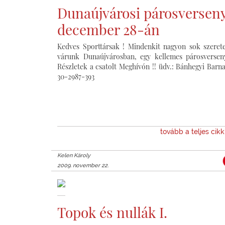
Dunaújvárosi párosversen
december 28-án
Kedves Sporttársak ! Mindenkit nagyon sok szerete
várunk Dunaújvárosban, egy kellemes párosversen
Részletek a csatolt Meghívón !! üdv.: Bánhegyi Barn
30-2987-393
tovább a teljes cik
Kelen Károly
2009. november 22.
Topok és nullák I.