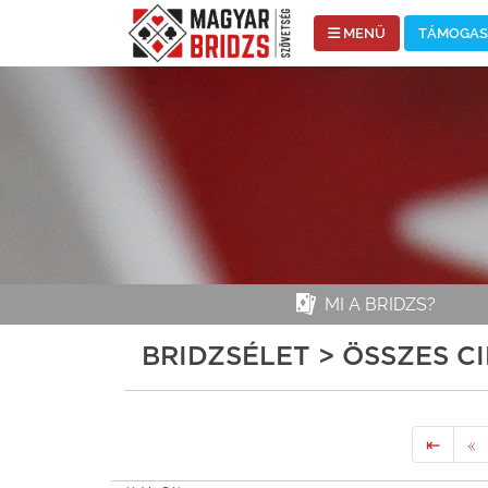
MENÜ
TÁMOGASS
MI A BRIDZS?
BRIDZSÉLET > ÖSSZES C
⇤
«