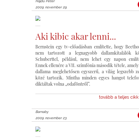
Hajdu Péter
2009. november 29.
Aki kibic akar lenni...
Bernstein egy tv-előadásban említette, hogy Beeth
nem tartozott a legnagyobb dallamkitalálók kö
Schuberttel, például, nem lehet egy napon említ
Ennek ellenére a VII. szimfónia második tétele, amel
dallama meglehetősen egyszerű, a világ legszebb z
közé tartozik. Mintha minden egyes hangot telef
diktáltak volna „odaföntről”.
tovább a teljes cik
Barnaby
2009. november 23.