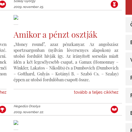
Szalay György
2009. november 25.
Amikor a pénzt osztják
oven
„Money round”, azaz pénzkanyar. Az angolszász
zé.
sportzsargonban (nyilván lóversenyes alapokon) az
eni.
utolsó fordulót hívják így. Az irányított sorsolás miatt
ynek
idén a két legesélyesebb csapat, a Gamax (Homonnay –
enéi
Winkler, Lakatos – Nikolits) és a Dumbovich (Dumbovich
onon
– Gotthard, Gulyás – Kotányi B. – Szabó Cs. – Szalay)
éppen az utolsó fordulóban csapott össze.
khez
tovább a teljes cikkhez
Hegedüs Orsolya
2009. november 22.