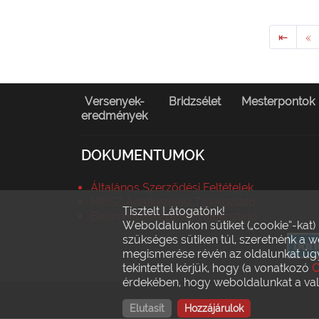
⇤
«
Versenyek-
Bridzsélet
Mesterpontok
eredmények
DOKUMENTUMOK
Általános Szerződési Feltételek
MBSZ Adatkezelési Tájékoztató
Tisztelt Látogatónk!
Barion Adatkezelési Tájékoztató
Weboldalunkon sütiket („cookie”-kat)
szükséges sütiken túl, szeretnénk a 
megismerése révén az oldalunkat úgy 
tekintettel kérjük, hogy (a vonatkozó
C
érdekében, hogy weboldalunkat a való
Elutasít
Hozzájárulok