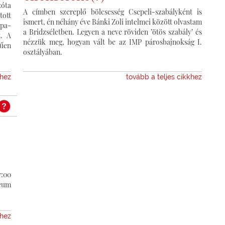
óta
A címben szereplő bölcsesség Csepeli-szabályként is
tott
ismert, én néhány éve Bánki Zoli intelmei között olvastam
pa-
a Bridzséletben. Legyen a neve röviden ’ötös szabály’ és
t. A
nézzük meg, hogyan vált be az IMP párosbajnokság I.
rűen
osztályában.
khez
tovább a teljes cikkhez
:00
zeum
khez