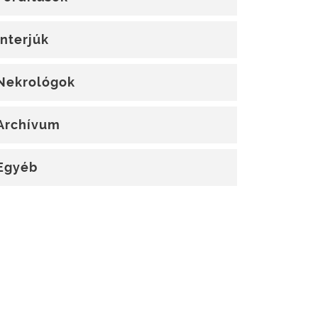
Interjúk
Nekrológok
Archívum
Egyéb