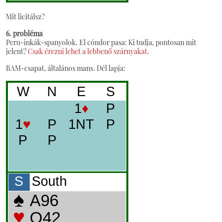
Mit licitálsz?
6. probléma
Peru-inkák-spanyolok. El cóndor pasa: Ki tudja, pontosan mit
jelent?
Csak érezni lehet a lebbenő szárnyakat.
BAM-csapat, általános mans. Dél lapja: