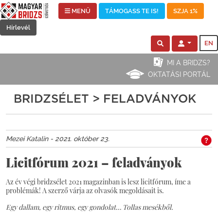
MENÜ
TÁMOGASS TE IS!
SZJA 1%
Hírlevél
EN
MI A BRIDZS?
OKTATÁSI PORTÁL
BRIDZSÉLET > FELADVÁNYOK
Mezei Katalin - 2021. október 23.
Licitfórum 2021 – feladványok
Az év végi bridzsélet 2021 magazinban is lesz licitfórum, íme a
problémák! A szerző várja az olvasók megoldásait is.
Egy dallam, egy ritmus, egy gondolat… Tollas mesékből.