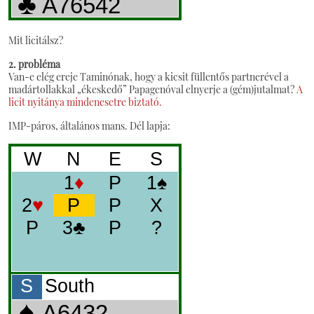
Mit licitálsz?
2. probléma
Van-e elég ereje Taminónak, hogy a kicsit füllentős partnerével a
madártollakkal „ékeskedő” Papagenóval elnyerje a (gém)jutalmat?
A
licit nyitánya mindenesetre biztató.
IMP-páros, általános mans. Dél lapja: