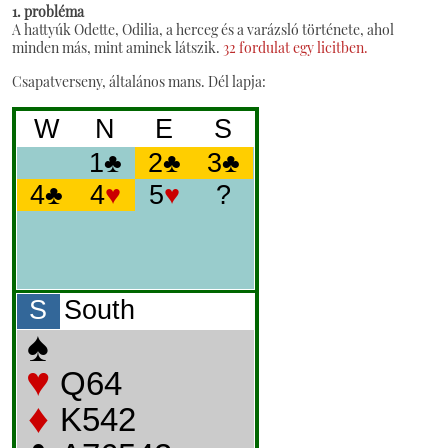
1. probléma
A hattyúk Odette, Odilia, a herceg és a varázsló története, ahol
minden más, mint aminek látszik.
32 fordulat egy licitben.
Csapatverseny, általános mans. Dél lapja: