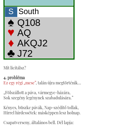
Mit licitálsz?
4. probléma
Ez egy régi „mese”
, talán újra megtörténik…
„Fölszállott a páva, vármegye-házára,
Sok szegény legénynek szabadulására.”
Kényes, büszke pávák, Nap-szédítő tollak,
Hírrel hirdessétek: másképpen lesz holnap.
Csapatverseny, általános bell. Dél lapja: