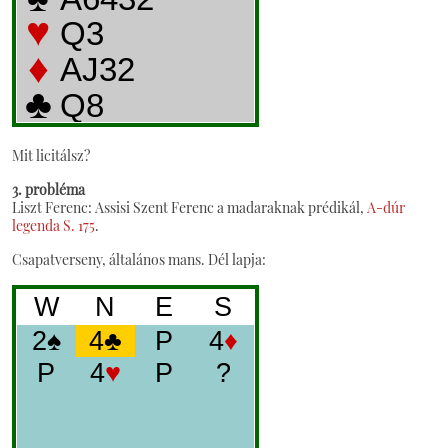
Mit licitálsz?
3. probléma
Liszt Ferenc: Assisi Szent Ferenc a madaraknak prédikál,
A-dúr
legenda S. 175
.
Csapatverseny, általános mans. Dél lapja: