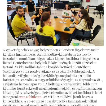
A szövetség nehéz anyagi helyzetében különösen figyelemre méltó
kérdés a finanszírozás. Az utánpótlás-képzésben résztvevők
társadalmi munkában dolgoznak, a képzés továbbra is ingyenes, a
Récsei Centerben van helyünk jó körülmények között edzéseket
tartani. Az idei Kolibri-tábor a korábbi kettővel ellentétben
önköltséges volt a résztvevőknek és az oktatók többségének. A
hollandiai világbajnokság összköltsége meghaladta a 9 millió
forintot. 22-en voltak a magyar küldöttség tagjai, az alapszakasz öt-,
a rájátszás háromnapos volt. A költségekhez valamivel több mint
kétmillió forint érkezett magánadományokból, ezt ezúton is nagyon
köszönjük! A szövetséget, illetve célzottan az ifiket továbbra is lehet
támogatni
ezen a felületen
. Az MTK 1,7 millióval járult hozzá a
költségekhez. A vb-re utazó öt szakvezető a támogatások nélkül
ráeső rész nagyját maga fizette, a szövetség is beszállt, de így is a