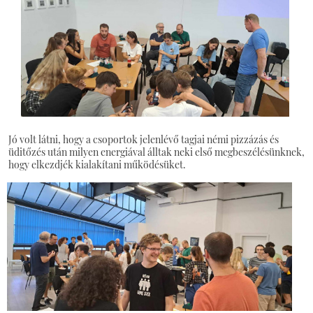
Jó volt látni, hogy a csoportok jelenlévő tagjai némi pizzázás és
üditőzés után milyen energiával álltak neki első megbeszélésünknek,
hogy elkezdjék kialakítani működésüket.