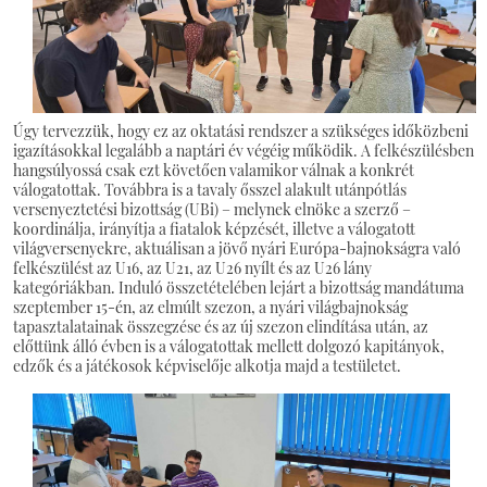
Úgy tervezzük, hogy ez az oktatási rendszer a szükséges időközbeni
igazításokkal legalább a naptári év végéig működik. A felkészülésben
hangsúlyossá csak ezt követően valamikor válnak a konkrét
válogatottak. Továbbra is a tavaly ősszel alakult utánpótlás
versenyeztetési bizottság (UBi) – melynek elnöke a szerző –
koordinálja, irányítja a fiatalok képzését, illetve a válogatott
világversenyekre, aktuálisan a jövő nyári Európa-bajnokságra való
felkészülést az U16, az U21, az U26 nyílt és az U26 lány
kategóriákban. Induló összetételében lejárt a bizottság mandátuma
szeptember 15-én, az elmúlt szezon, a nyári világbajnokság
tapasztalatainak összegzése és az új szezon elindítása után, az
előttünk álló évben is a válogatottak mellett dolgozó kapitányok,
edzők és a játékosok képviselője alkotja majd a testületet.