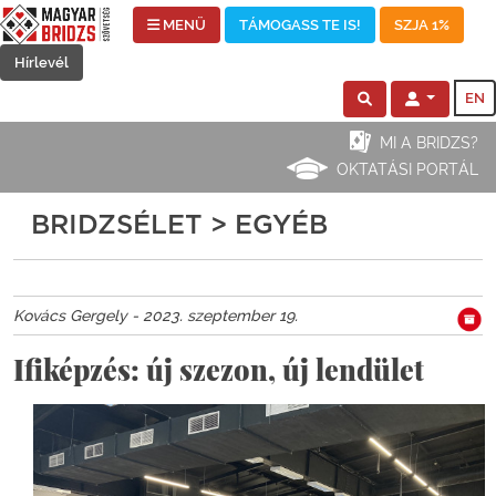
MENÜ
TÁMOGASS TE IS!
SZJA 1%
Hírlevél
EN
MI A BRIDZS?
OKTATÁSI PORTÁL
BRIDZSÉLET > EGYÉB
Kovács Gergely - 2023. szeptember 19.
Ifiképzés: új szezon, új lendület