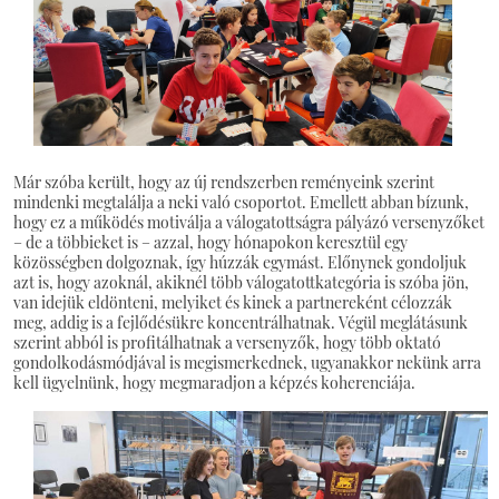
Már szóba került, hogy az új rendszerben reményeink szerint
mindenki megtalálja a neki való csoportot. Emellett abban bízunk,
hogy ez a működés motiválja a válogatottságra pályázó versenyzőket
– de a többieket is – azzal, hogy hónapokon keresztül egy
közösségben dolgoznak, így húzzák egymást. Előnynek gondoljuk
azt is, hogy azoknál, akiknél több válogatottkategória is szóba jön,
van idejük eldönteni, melyiket és kinek a partnereként célozzák
meg, addig is a fejlődésükre koncentrálhatnak. Végül meglátásunk
szerint abból is profitálhatnak a versenyzők, hogy több oktató
gondolkodásmódjával is megismerkednek, ugyanakkor nekünk arra
kell ügyelnünk, hogy megmaradjon a képzés koherenciája.