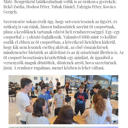
Máté. Beugróként találkozhatnak velük is az órákon a gyerekek:
Bekő Zsófia, Hodosi Péter, Tubak Dániel, Talyigás Péter, Kovács
Gergely.
Szerencsére sokan érzik úgy, hogy szívesen tesznek az ügyért, és
szükség is van rájuk, hiszen tudásszintek szerint öt csoportnak,
plusz a kezdőknek tartanak edzést heti rendszerességgel. Egy-egy
csoporttal 2-3 oktató foglalkozik. Valamivel több mint 70 kolibri
oszlik el ebben az öt csoportban, a következő hetekben kiderül,
hogy kik nem lesznek esetleg aktívak, az első visszajelzések
mindenesetre biztatók az aktivitást és az új szisztémát illetően is. Az
öt csoport beosztására készítettünk egy ajánlást, de igazából a
versenyzők maguk döntöttek, döntenek arról, hova szeretnének
járni. A rendszer rugalmas, menet közben is lehet váltani.