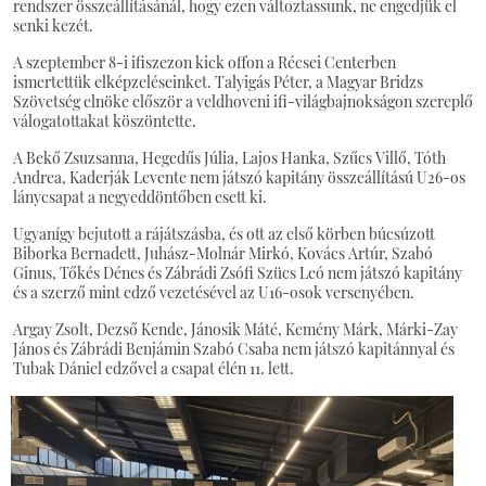
rendszer összeállításánál, hogy ezen változtassunk, ne engedjük el
senki kezét.
A szeptember 8-i ifiszezon kick offon a Récsei Centerben
ismertettük elképzeléseinket. Talyigás Péter, a Magyar Bridzs
Szövetség elnöke először a veldhoveni ifi-világbajnokságon szereplő
válogatottakat köszöntette.
A Bekő Zsuzsanna, Hegedűs Júlia, Lajos Hanka, Szűcs Villő, Tóth
Andrea, Kaderják Levente nem játszó kapitány összeállítású U26-os
lánycsapat a negyeddöntőben esett ki.
Ugyanígy bejutott a rájátszásba, és ott az első körben búcsúzott
Biborka Bernadett, Juhász-Molnár Mirkó, Kovács Artúr, Szabó
Ginus, Tőkés Dénes és Zábrádi Zsófi Szücs Leó nem játszó kapitány
és a szerző mint edző vezetésével az U16-osok versenyében.
Argay Zsolt, Dezső Kende, Jánosik Máté, Kemény Márk, Márki-Zay
János és Zábrádi Benjámin Szabó Csaba nem játszó kapitánnyal és
Tubak Dániel edzővel a csapat élén 11. lett.