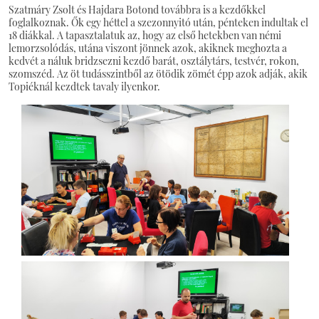
Szatmáry Zsolt és Hajdara Botond továbbra is a kezdőkkel
foglalkoznak. Ők egy héttel a szezonnyitó után, pénteken indultak el
18 diákkal. A tapasztalatuk az, hogy az első hetekben van némi
lemorzsolódás, utána viszont jönnek azok, akiknek meghozta a
kedvét a náluk bridzsezni kezdő barát, osztálytárs, testvér, rokon,
szomszéd. Az öt tudásszintből az ötödik zömét épp azok adják, akik
Topiéknál kezdtek tavaly ilyenkor.