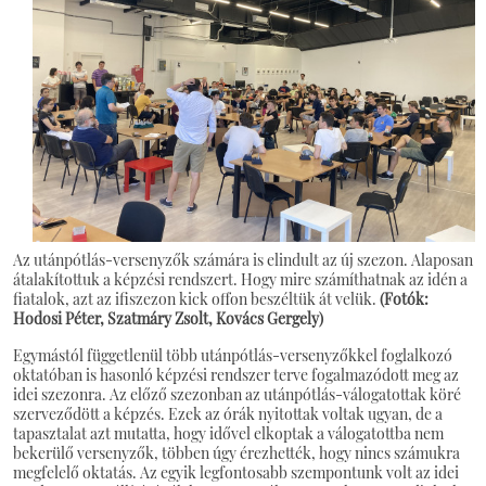
Az utánpótlás-versenyzők számára is elindult az új szezon. Alaposan
átalakítottuk a képzési rendszert. Hogy mire számíthatnak az idén a
fiatalok, azt az ifiszezon kick offon beszéltük át velük.
(Fotók:
Hodosi Péter, Szatmáry Zsolt, Kovács Gergely)
Egymástól függetlenül több utánpótlás-versenyzőkkel foglalkozó
oktatóban is hasonló képzési rendszer terve fogalmazódott meg az
idei szezonra. Az előző szezonban az utánpótlás-válogatottak köré
szerveződött a képzés. Ezek az órák nyitottak voltak ugyan, de a
tapasztalat azt mutatta, hogy idővel elkoptak a válogatottba nem
bekerülő versenyzők, többen úgy érezhették, hogy nincs számukra
megfelelő oktatás. Az egyik legfontosabb szempontunk volt az idei