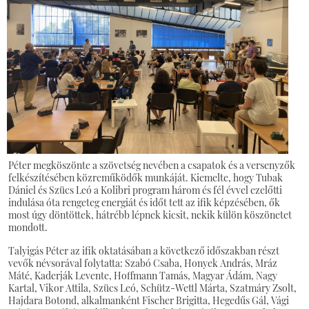
Péter megköszönte a szövetség nevében a csapatok és a versenyzők
felkészítésében közreműködők munkáját. Kiemelte, hogy Tubak
Dániel és Szücs Leó a Kolibri program három és fél évvel ezelőtti
indulása óta rengeteg energiát és időt tett az ifik képzésében, ők
most úgy döntöttek, hátrébb lépnek kicsit, nekik külön köszönetet
mondott.
Talyigás Péter az ifik oktatásában a következő időszakban részt
vevők névsorával folytatta: Szabó Csaba, Honyek András, Mráz
Máté, Kaderják Levente, Hoffmann Tamás, Magyar Ádám, Nagy
Kartal, Vikor Attila, Szücs Leó, Schütz-Wettl Márta, Szatmáry Zsolt,
Hajdara Botond, alkalmanként Fischer Brigitta, Hegedűs Gál, Vági