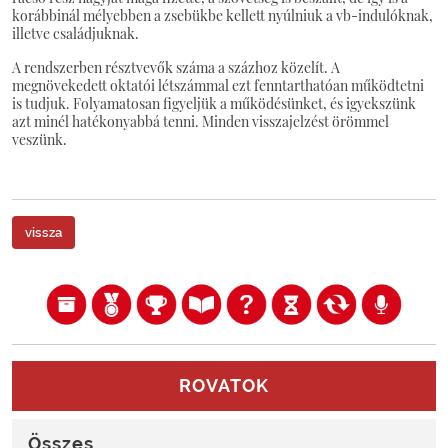
korábbinál mélyebben a zsebükbe kellett nyúlniuk a vb-indulóknak,
illetve családjuknak.
A rendszerben résztvevők száma a százhoz közelít. A
megnövekedett oktatói létszámmal ezt fenntarthatóan működtetni
is tudjuk. Folyamatosan figyeljük a működésünket, és igyekszünk
azt minél hatékonyabbá tenni. Minden visszajelzést örömmel
veszünk.
vissza
ROVATOK
Összes