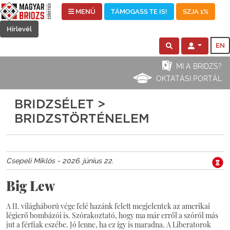
MENÜ
TÁMOGASS TE IS!
SZJA 1%
Hírlevél
EN
MI A BRIDZS?
OKTATÁSI PORTÁL
BRIDZSÉLET >
BRIDZSTÖRTÉNELEM
Csepeli Miklós - 2026. június 22.
Big Lew
A II. világháború vége felé hazánk felett megjelentek az amerikai
légierő bombázói is. Szórakoztató, hogy ma már erről a szóról más
jut a férfiak eszébe. Jó lenne, ha ez így is maradna. A Liberatorok