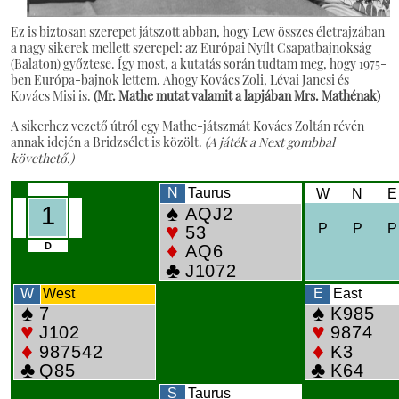
Ez is biztosan szerepet játszott abban, hogy Lew összes életrajzában
a nagy sikerek mellett szerepel: az Európai Nyílt Csapatbajnokság
(Balaton) győztese. Így most, a kutatás során tudtam meg, hogy 1975-
ben Európa-bajnok lettem. Ahogy Kovács Zoli, Lévai Jancsi és
Kovács Misi is.
(Mr. Mathe mutat valamit a lapjában Mrs. Mathénak)
A sikerhez vezető útról egy Mathe-játszmát Kovács Zoltán révén
annak idején a Bridzsélet is közölt.
(A játék a Next gombbal
követhető.)