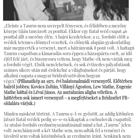
„Eleinte a Taurus nem szerepelt fényesen, és félidőben a mezőny
közepe táján tanyázott 29 ponttal. Ekkor egy fiatal svéd csapat 46
ponttal állt a mezőny élén. A hajrá kezdetekor, a 12. forduló előtt a
svédek tetemes előnnyel vezettek, és előnyük alapján gyakorlatilag
már megnyerték a versenyt, mert a hátrányunk 8 pont volt. A hattagú
Taurus csapatban a kimaradás sora éppen a házaspárra esett, az idő
éjfél felé járt, és bizonyosra vettem, hogy Mathe-ék nem várják meg
a forduló végét. Elsők nem lehetnek, és sok évtizedes pályafutásuk
számos sikere után mit érdekelné a világbajnokot és párját, hogy
alkalmi csapata a magyar bridzsfesztiválon hogyan
végez?
(Pillanatkép az 1975. évi balatonalmádi versenyről. Előtérben
balról jobbra: Kovács Zoltán, Villányi Ágoston, Lew Mathe, Eugenie
Mathe háttal és Lévai János. Az asztalszám aligha véletlen. A
háttérben sok ismert versenyző – a megfejtéseket a Bridzsélet FB-
oldalára várjuk.)
Minden másként történt. A Taurus 9–l-re győzött, az addig kitűnően
játszó fiatal svédek pedig 10–0-ra kikaptak a csehszlovák csapattól.
Az utolsó forduló eredményszámításánál mind a hat „Taurus” jelen
volt: nem hiányzott a két Mathe sem, nem adták fel a reményt és
távolról sem voltak közömbösek az eredmény iránt. Senkinek nem