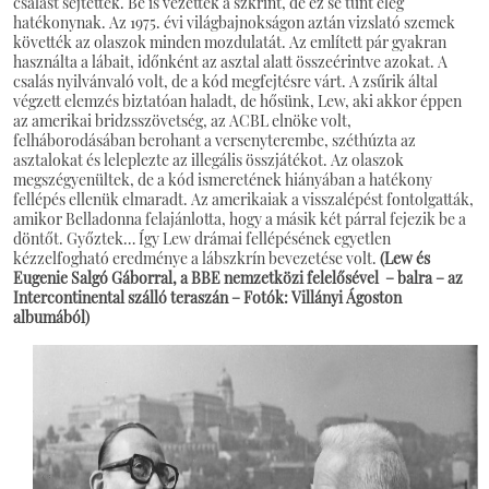
csalást sejtettek. Be is vezették a szkrínt, de ez se tűnt elég
hatékonynak. Az 1975. évi világbajnokságon aztán vizslató szemek
követték az olaszok minden mozdulatát. Az említett pár gyakran
használta a lábait, időnként az asztal alatt összeérintve azokat. A
csalás nyilvánvaló volt, de a kód megfejtésre várt. A zsűrik által
végzett elemzés biztatóan haladt, de hősünk, Lew, aki akkor éppen
az amerikai bridzsszövetség, az ACBL elnöke volt,
felháborodásában berohant a versenyterembe, széthúzta az
asztalokat és leleplezte az illegális összjátékot. Az olaszok
megszégyenültek, de a kód ismeretének hiányában a hatékony
fellépés ellenük elmaradt. Az amerikaiak a visszalépést fontolgatták,
amikor Belladonna felajánlotta, hogy a másik két párral fejezik be a
döntőt. Győztek… Így Lew drámai fellépésének egyetlen
kézzelfogható eredménye a lábszkrín bevezetése volt.
(Lew és
Eugenie Salgó Gáborral, a BBE nemzetközi felelősével – balra – az
Intercontinental szálló teraszán – Fotók: Villányi Ágoston
albumából)