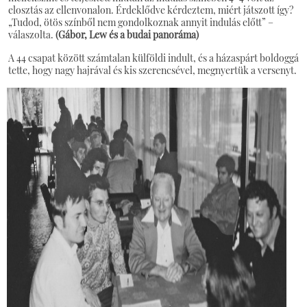
elosztás az ellenvonalon. Érdeklődve kérdeztem, miért játszott így?
„Tudod, ötös színből nem gondolkoznak annyit indulás előtt” –
válaszolta.
(Gábor, Lew és a budai panoráma)
A 44 csapat között számtalan külföldi indult, és a házaspárt boldoggá
tette, hogy nagy hajrával és kis szerencsével, megnyertük a versenyt.