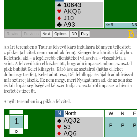
A zárt teremben a Taurus felvevő káró indulásra könnyen teljesített
4 pikket (a licitek nem maradtak fenn). Kiengedte a kárót a királyhoz
Keletnek, aki – a legélesebb ellenjátékot választva – visszahívta a
színt. A felvevő kőrrel kézbe jött, hogy adu impasszt adjon, az asztal
pikk bubiját Kelet kihagyta. Káró ász az asztalról (hátha el lehet
dobni egy treffet), Kelet adut tesz, Dél felüllopja és újabb aduhívással
már szürre játszik. Ez nem megy, mert Nyugat nem ad, de az adu ász
és kőr lopás segítségével kétszer tudja az asztalról impasszra hívni a
treffet és tízet üt.
A nyílt teremben is 4 pikk a felvétel.