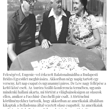
Feleségével, Eugenie-vel érkezett Balatonalmádiba a Budapesti
Bridzs Egyesület meghívására. Akkoriban négy napig tartott egy
verseny, két nap csapat és ugyanannyi páros. De Lew nagy fellépése a
kettő közé esett. Az Auróra Szálló konferencia termében, ugyanis
mindenki hallani akarta, mi történt a világbajnokságon az olaszok
ellen, amikor a Facchini–Zucchelli pár csalt. A történelmi
körülményekhez tartozik, hogy akkoriban az amerikaiak általában
kikaptak a Belladonna által vezetett olasz csapattól. Az amerikaiak