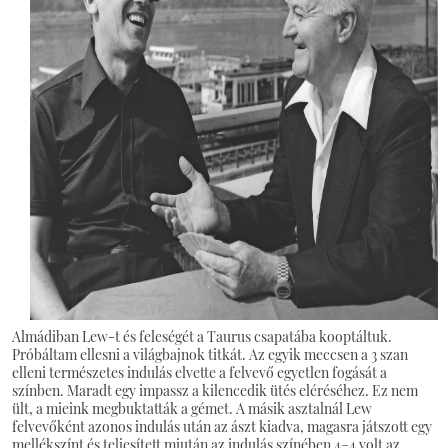
Almádiban Lew-t és feleségét a Taurus csapatába kooptáltuk.
Próbáltam ellesni a világbajnok titkát. Az egyik meccsen a 3 szan
elleni természetes indulás elvette a felvevő egyetlen fogását a
színben. Maradt egy impassz a kilencedik ütés eléréséhez. Ez nem
ült, a mieink megbuktatták a gémet. A másik asztalnál Lew
felvevőként azonos indulás után az ászt kiadva, magasra játszott egy
mellékszínt és teljesített miután az indulás színében 4–4 volt az