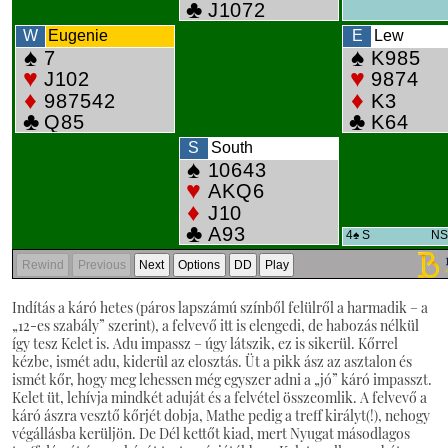
Indítás a káró hetes (páros lapszámú színből felülről a harmadik – a
„12-es szabály” szerint), a felvevő itt is elengedi, de habozás nélkül
így tesz Kelet is. Adu impassz – úgy látszik, ez is sikerül. Kőrrel
kézbe, ismét adu, kiderül az elosztás. Üt a pikk ász az asztalon és
ismét kőr, hogy meg lehessen még egyszer adni a „jó” káró impasszt.
Kelet üt, lehívja mindkét aduját és a felvétel összeomlik. A felvevő a
káró ászra vesztő kőrjét dobja, Mathe pedig a treff királyt(!), nehogy
végállásba kerüljön. De Dél kettőt kiad, mert Nyugat másodlagos