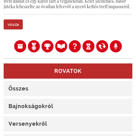
treff dámát és egy kárót tart a végjátékban. Kelet szellemes, bátor
játéka lebeszélte az óvatlan felvevőt a nyerő kettős treff impasszról.
vissza
ROVATOK
Összes
Bajnokságokról
Versenyekről