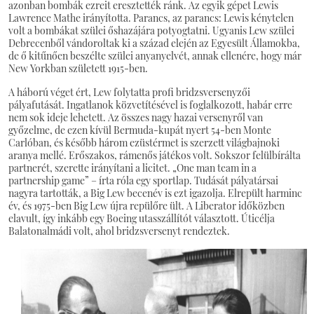
azonban bombák ezreit eresztették ránk. Az egyik gépet Lewis
Lawrence Mathe irányította. Parancs, az parancs: Lewis kénytelen
volt a bombákat szülei őshazájára potyogtatni. Ugyanis Lew szülei
Debrecenből vándoroltak ki a század elején az Egyesült Államokba,
de ő kitűnően beszélte szülei anyanyelvét, annak ellenére, hogy már
New Yorkban született 1915-ben.
A háború véget ért, Lew folytatta profi bridzsversenyzői
pályafutását. Ingatlanok közvetítésével is foglalkozott, habár erre
nem sok ideje lehetett. Az összes nagy hazai versenyről van
győzelme, de ezen kívül Bermuda-kupát nyert 54-ben Monte
Carlóban, és később három ezüstérmet is szerzett világbajnoki
aranya mellé. Erőszakos, rámenős játékos volt. Sokszor felülbírálta
partnerét, szerette irányítani a licitet. „One man team in a
partnership game” – írta róla egy sportlap. Tudását pályatársai
nagyra tartották, a Big Lew becenév is ezt igazolja. Elrepült harminc
év, és 1975-ben Big Lew újra repülőre ült. A Liberator időközben
elavult, így inkább egy Boeing utasszállítót választott. Úticélja
Balatonalmádi volt, ahol bridzsversenyt rendeztek.