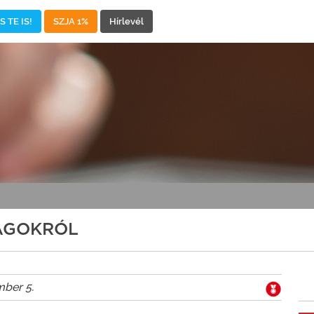
 TE IS!
SZJA 1%
Hírlevél
SÁGOKRÓL
mber 5.