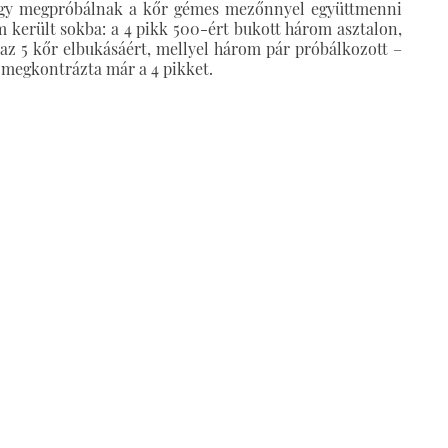
vagy megpróbálnak a kőr gémes mezőnnyel együttmenni
került sokba: a 4 pikk 500-ért bukott három asztalon,
g az 5 kőr elbukásáért, mellyel három pár próbálkozott –
g megkontrázta már a 4 pikket.