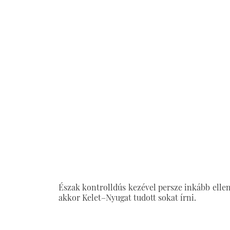
Észak kontrolldús kezével persze inkább elle
akkor Kelet–Nyugat tudott sokat írni.