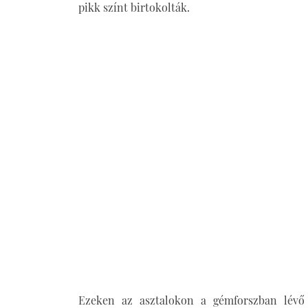
pikk színt birtokolták.
Ezeken az asztalokon a gémforszban lévő