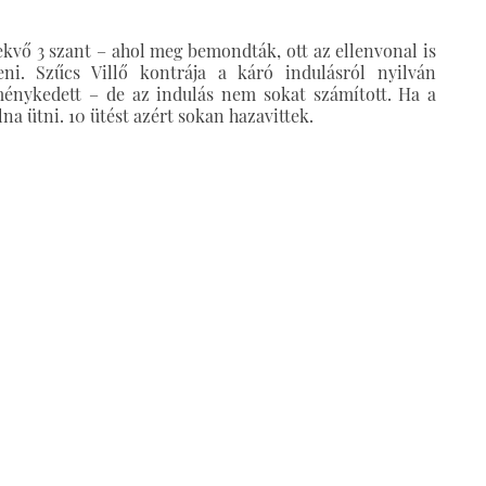
kvő 3 szant – ahol meg bemondták, ott az ellenvonal is
eni. Szűcs Villő kontrája a káró indulásról nyilván
eménykedett – de az indulás nem sokat számított. Ha a
olna ütni. 10 ütést azért sokan hazavittek.