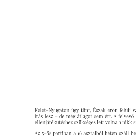
Kelet–Nyugaton úgy tűnt, Észak erőn felüli v
írás lesz – de még átlagot sem ért. A felvevő
ellenjátékütéshez szükséges lett volna a pikk s
Az 5-ös partiban a 16 asztalból héten száll 