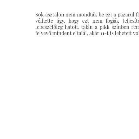
Sok asztalon nem mondták be ezt a pazarul fe
vélhette úgy, hogy ezt nem fogják teljesít
lebeszélőleg hatott, talán a pikk színben r
felvevő mindent eltalál, akár 11-t is lehetett v