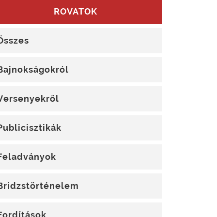
ROVATOK
Összes
Bajnokságokról
Versenyekről
Publicisztikák
Feladványok
Bridzstörténelem
Fordítások