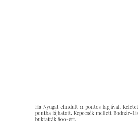
Ha Nyugat elindult 11 pontos lapjával, Kelete
pontba fájhatott. Kepecsék mellett Bodnár–Lis
buktatták 800-ért.