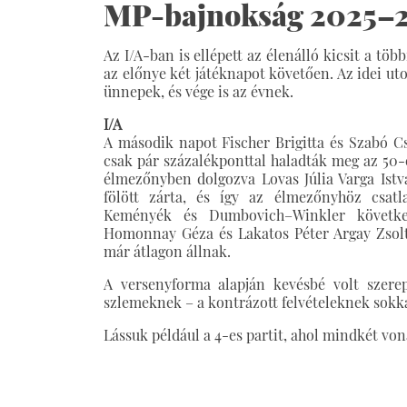
MP-bajnokság 2025–20
Az I/A-ban is ellépett az élenálló kicsit a töb
az előnye két játéknapot követően. Az idei u
ünnepek, és vége is az évnek.
I/A
A második napot Fischer Brigitta és Szabó Cs
csak pár százalékponttal haladták meg az 50-
élmezőnyben dolgozva Lovas Júlia Varga Istv
fölött zárta, és így az élmezőnyhöz csatl
Keményék és Dumbovich–Winkler követke
Homonnay Géza és Lakatos Péter Argay Zsoltta
már átlagon állnak.
A versenyforma alapján kevésbé volt szere
szlemeknek – a kontrázott felvételeknek sokk
Lássuk például a 4-es partit, ahol mindkét vo