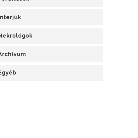
Interjúk
Nekrológok
Archívum
Egyéb