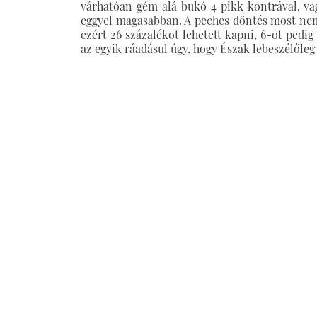
várhatóan gém alá bukó 4 pikk kontrával, 
eggyel magasabban. A peches döntés most nem 
ezért 26 százalékot lehetett kapni, 6-ot pedi
az egyik ráadásul úgy, hogy Észak lebeszélőle