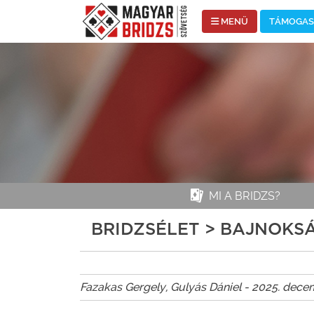
MENÜ
TÁMOGASS
MI A BRIDZS?
BRIDZSÉLET > BAJNOK
Fazakas Gergely, Gulyás Dániel - 2025. dece