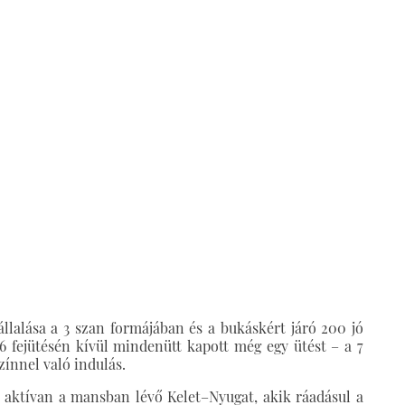
állalása a 3 szan formájában és a bukáskért járó 200 jó
 6 fejütésén kívül mindenütt kapott még egy ütést – a 7
zínnel való indulás.
be aktívan a mansban lévő Kelet–Nyugat, akik ráadásul a