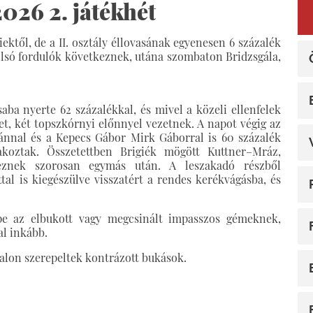
26 2. játékhét
biektől, de a II. osztály éllovasának egyenesen 6 százalék
tolsó fordulók következnek, utána szombaton Bridzsgála,
aba nyerte 62 százalékkal, és mivel a közeli ellenfelek
et, két topszkórnyi előnnyel vezetnek. A napot végig az
ánnal és a Kepecs Gábor Mirk Gáborral is 60 százalék
akoztak. Összetettben Brigiék mögött Kuttner–Mráz,
znek szorosan egymás után. A leszakadó részből
l is kiegészülve visszatért a rendes kerékvágásba, és
pe az elbukott vagy megcsinált impasszos gémeknek,
al inkább.
nalon szerepeltek kontrázott bukások.