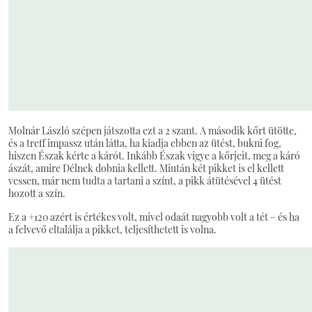
Molnár László szépen játszotta ezt a 2 szant. A második kőrt ütötte,
és a treff impassz után látta, ha kiadja ebben az ütést, bukni fog,
hiszen Észak kérte a kárót. Inkább Észak vigye a kőrjeit, meg a káró
ászát, amire Délnek dobnia kellett. Miután két pikket is el kellett
vessen, már nem tudta a tartani a színt, a pikk átütésével 4 ütést
hozott a szín.
Ez a +120 azért is értékes volt, mivel odaát nagyobb volt a tét – és ha
a felvevő eltalálja a pikket, teljesíthetett is volna.