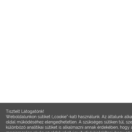
Tisztelt Látogatónk!
Weboldalunkon sütiket („cookie”-kat) használunk. Az általunk alk
oldal működéséhez elengedhetetlen. A szükséges sütiken túl, sz
különböző analitikai sütiket is alkalmazni annak érdekében, hogy