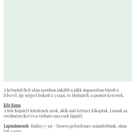
A kétszínű licit után azonban inkább a pikk impasszban bízott a
felvevő, így négyet bukott a 3 szan, és Molnárék 11 pontot kerestek.
Kőr Kupa
A Kőr Kupáért küzdenek azok, akik már kétszer kikaptak. Lássuk az
eredményeket és a várható meccsek tippjét.
Lapszámosok
–Balásy (+30) – Szoros győzelemre számítottunk, sima
lett a vége.