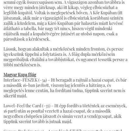
semmi egyik összecsapáson sem. A vigaszágon azonban továbbra is
vérre megy minden játéknap, aki itt kikap, végleg elbúcsúzhat a
legfőbb kupától. Voltak is meglepetések bőven. A Kőr Kupában (itt
játszanak, akik már a vigaszágtól is elbúcsúztak korábban) szintén
zajlik a küzdelem, míg a Káró Kupában pár halasztás miatt kevéssé
átlátható a tabella, bár nagy tét nincs, hiszen végül mindenki
rájátszik majd a kupahétvégére jutásért az utolsó napon, csak a
párosítások a kérdésesek.
Lássuk, hogyan alakultak a mérkőzések minden fronton, és persze
igyekszünk tippelni a folytatásra is. A főág dupla mérkőzésein
megpróbáljuk eltalálni a továbbjutókat, és ugyanezt tesszük persze a
többi mérkőzésen is.
Magyar Kupa főág
Interface–FÉSZEK (–34) – Itt beragadt a rajtnál a hazai csapat, és bár
a második 16-ban javított, viszonylag jelentős a hátránya, és
meglepetés lenne ezután, ha fordítani tudna, tippünk szerint nem is
sikerül majd.
Lowel–Feel the Card (–35) – Itt épp fordítva történtek az események,
16 parti után 19 ponttal vezetett a hazai csapat, de a második
negyedben elsöprően játszott és simán vezet a vendégcsapat, akik
tippünk szerint tovább is jutnak majd.