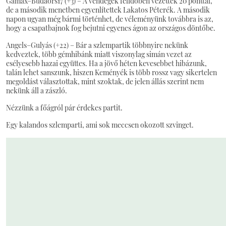
Gamax–Budaörs17 (+3) – A vendégek félidőben vezettek 20 ponttal,
de a második menetben egyenlítettek Lakatos Péterék. A második
napon ugyan még bármi történhet, de véleményünk továbbra is az,
hogy a csapatbajnok fog bejutni egyenes ágon az országos döntőbe.
Angels–Gulyás (+22) – Bár a szlempartik többnyire nekünk
kedveztek, több gémhibánk miatt viszonylag simán vezet az
esélyesebb hazai együttes. Ha a jövő héten kevesebbet hibázunk,
talán lehet sanszunk, hiszen Keményék is több rossz vagy sikertelen
megoldást választottak, mint szoktak, de jelen állás szerint nem
nekünk áll a zászló.
Nézzünk a főágról pár érdekes partit.
Egy kalandos szlemparti, ami sok meccsen okozott szvinget.