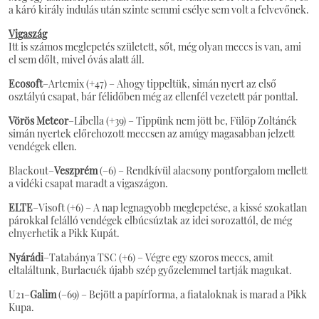
a káró király indulás után szinte semmi esélye sem volt a felvevőnek.
Vigaszág
Itt is számos meglepetés született, sőt, még olyan meccs is van, ami
el sem dőlt, mivel óvás alatt áll.
Ecosoft
–Artemix (+47) – Ahogy tippeltük, simán nyert az első
osztályú csapat, bár félidőben még az ellenfél vezetett pár ponttal.
Vörös Meteor
–Libella (+39) – Tippünk nem jött be, Fülöp Zoltánék
simán nyertek előrehozott meccsen az amúgy magasabban jelzett
vendégek ellen.
Blackout–
Veszprém
(–6) – Rendkívül alacsony pontforgalom mellett
a vidéki csapat maradt a vigaszágon.
ELTE
–Visoft (+6) – A nap legnagyobb meglepetése, a kissé szokatlan
párokkal felálló vendégek elbúcsúztak az idei sorozattól, de még
elnyerhetik a Pikk Kupát.
Nyárádi
–Tatabánya TSC (+6) – Végre egy szoros meccs, amit
eltaláltunk, Burlacuék újabb szép győzelemmel tartják magukat.
U21–
Galim
(–69) – Bejött a papírforma, a fiataloknak is marad a Pikk
Kupa.