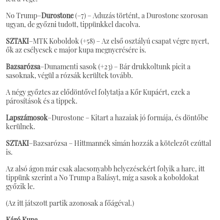
No Trump–
Durostone
(–7) – Aduzás történt, a Durostone szorosan
ugyan, de győzni tudott, tippünkkel dacolva.
SZTAKI
–MTK Koboldok (+58) – Az első osztályú csapat végre nyert,
ők az esélyesek e major kupa megnyerésére is.
Bazsarózsa
–Dunamenti sasok (+23) – Bár drukkoltunk picit a
sasoknak, végül a rózsák kerültek tovább.
A négy győztes az elődöntővel folytatja a Kőr Kupáért, ezek a
párosítások és a tippek.
Lapszámosok
–Durostone – Kitart a hazaiak jó formája, és döntőbe
kerülnek.
SZTAKI
–Bazsarózsa – Hittmannék simán hozzák a kötelezőt ezúttal
is.
Az alsó ágon már csak alacsonyabb helyezésekért folyik a harc, itt
tippünk szerint a No Trump a Balásyt, míg a sasok a koboldokat
győzik le.
(Az itt játszott partik azonosak a főágéval.)
Káró Kupa