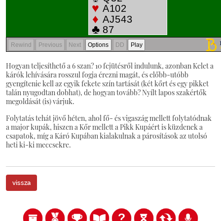
Hogyan teljesíthető a 6 szan? 10 fejütésről indulunk, azonban Kelet a
kárók lehívására rosszul fogja érezni magát, és előbb-utóbb
gyengítenie kell az egyik fekete szín tartását (két kőrt és egy pikket
talán nyugodtan dobhat), de hogyan tovább? Nyílt lapos szakértők
megoldását (is) várjuk.
Folytatás tehát jövő héten, ahol fő- és vigaszág mellett folytatódnak
a major kupák, hiszen a Kőr mellett a Pikk Kupáért is küzdenek a
csapatok, míg a Káró Kupában kialakulnak a párosítások az utolsó
heti ki-ki meccsekre.
vissza