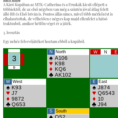
A Káró Kupában az MTK-Catherina és a Fruskák kicsit ellépett a
többiektől, de az első négyben van még a szintén jóval átlag felett
álló RR és Első István is. Pontos állás nincs, mivel több mérkőzést is
elhalasztottak, de vélhetően e négyes kap majd ellenfelet a hátsó
traktusból, amikor hétfőn véget ér a játék.
3. leosztás
Egy nehéz felvevőjátékot hoztam ebből a kupából.