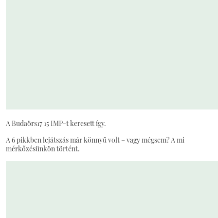
A Budaörs17 15 IMP-t keresett így.
A 6 pikkben lejátszás már könnyű volt – vagy mégsem? A mi
mérkőzésünkön történt.