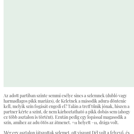
Az adott partiban szinte semmi esélye sincs a szlemnek (dubló vagy
harmadlagos pikk mariázs), de Keletnek a második adura döntenie
kell, melyik szín fogását engedi el? Talán a treff tűnik jónak, hiszen a
partner kérte a színt, de nem kárhoztatható a pikk dobás sem (ahogy
ez több asztalon is történt). Ezután pedig egy lopással magasodik a
szín, amihez az adu ötös az átmenet. +11 helyett –11, drága volt.
Még egy asztalon játszottak szlemet, ott viszont Dél volt a felvevő, és