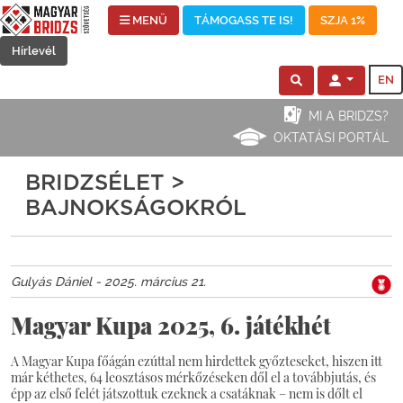
MENÜ
TÁMOGASS TE IS!
SZJA 1%
Hírlevél
EN
MI A BRIDZS?
OKTATÁSI PORTÁL
BRIDZSÉLET >
BAJNOKSÁGOKRÓL
Gulyás Dániel - 2025. március 21.
Magyar Kupa 2025, 6. játékhét
A Magyar Kupa főágán ezúttal nem hirdettek győzteseket, hiszen itt
már kéthetes, 64 leosztásos mérkőzéseken dől el a továbbjutás, és
épp az első felét játszottuk ezeknek a csatáknak – nem is dőlt el