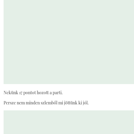
Nekünk 17 pontot hozott a parti.
Persze nem minden szlemből mi jöttünk ki jól.