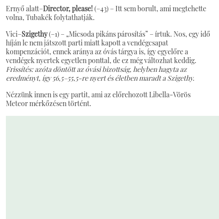
Ernyő alatt–
Director, please!
(–43) – Itt sem borult, ami megtehette
volna, Tubakék folytathatják.
Vici–
Szigethy
(–1) – „Micsoda pikáns párosítás” – írtuk. Nos, egy idő
híján le nem játszott parti miatt kapott a vendégcsapat
kompenzációt, ennek aránya az óvás tárgya is, így egyelőre a
vendégek nyertek egyetlen ponttal, de ez még változhat keddig.
Frissítés: azóta döntött az óvási bizottság, helyben hagyta az
eredményt, így 56,5–55,5-re nyert és életben maradt a Szigethy.
Nézzünk innen is egy partit, ami az előrehozott Libella-Vörös
Meteor mérkőzésen történt.