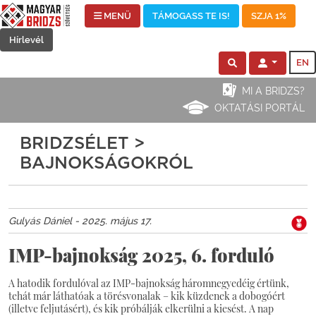
MENÜ
TÁMOGASS TE IS!
SZJA 1%
Hírlevél
EN
MI A BRIDZS?
OKTATÁSI PORTÁL
BRIDZSÉLET >
BAJNOKSÁGOKRÓL
Gulyás Dániel - 2025. május 17.
IMP-bajnokság 2025, 6. forduló
A hatodik fordulóval az IMP-bajnokság háromnegyedéig értünk,
tehát már láthatóak a törésvonalak – kik küzdenek a dobogóért
(illetve feljutásért), és kik próbálják elkerülni a kiesést. A nap