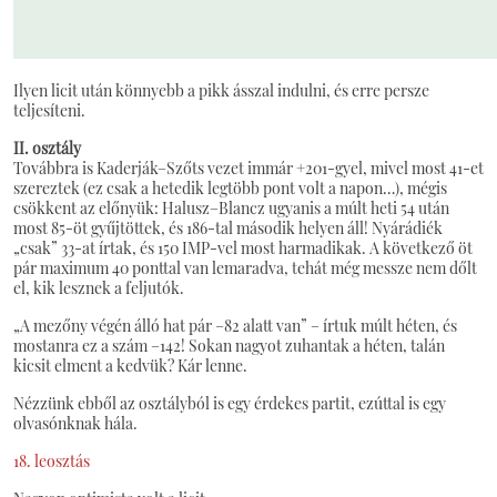
Ilyen licit után könnyebb a pikk ásszal indulni, és erre persze
teljesíteni.
II. osztály
Továbbra is Kaderják–Szőts vezet immár +201-gyel, mivel most 41-et
szereztek (ez csak a hetedik legtöbb pont volt a napon…), mégis
csökkent az előnyük: Halusz–Blancz ugyanis a múlt heti 54 után
most 85-öt gyűjtöttek, és 186-tal második helyen áll! Nyárádiék
„csak” 33-at írtak, és 150 IMP-vel most harmadikak. A következő öt
pár maximum 40 ponttal van lemaradva, tehát még messze nem dőlt
el, kik lesznek a feljutók.
„A mezőny végén álló hat pár –82 alatt van” – írtuk múlt héten, és
mostanra ez a szám –142! Sokan nagyot zuhantak a héten, talán
kicsit elment a kedvük? Kár lenne.
Nézzünk ebből az osztályból is egy érdekes partit, ezúttal is egy
olvasónknak hála.
18. leosztás