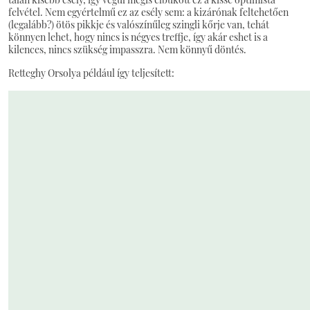
felvétel. Nem egyértelmű ez az esély sem: a kizárónak feltehetően
(legalább?) ötös pikkje és valószínűleg szingli kőrje van, tehát
könnyen lehet, hogy nincs is négyes treffje, így akár eshet is a
kilences, nincs szükség impasszra. Nem könnyű döntés.
Retteghy Orsolya például így teljesített: