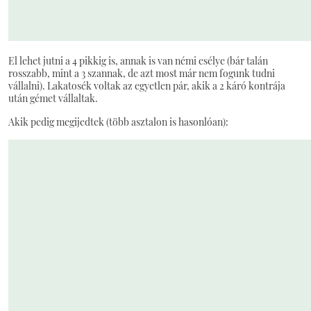
El lehet jutni a 4 pikkig is, annak is van némi esélye (bár talán
rosszabb, mint a 3 szannak, de azt most már nem fogunk tudni
vállalni). Lakatosék voltak az egyetlen pár, akik a 2 káró kontrája
után gémet vállaltak.
Akik pedig megijedtek (több asztalon is hasonlóan):