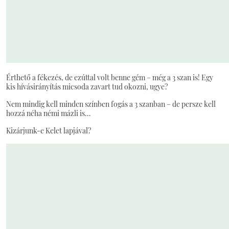
Érthető a fékezés, de ezúttal volt benne gém – még a 3 szan is! Egy
kis hívásirányítás micsoda zavart tud okozni, ugye?
Nem mindig kell minden színben fogás a 3 szanban – de persze kell
hozzá néha némi mázli is…
Kizárjunk-e Kelet lapjával?