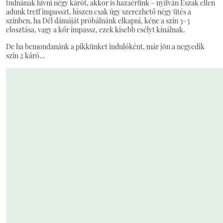
tudnának hívni négy kárót, akkor is hazaérünk – nyilván Észak ellen
adunk treff impasszt, hiszen csak úgy szerezhető négy ütés a
színben, ha Dél dámáját próbálnánk elkapni, kéne a szín 3–3
elosztása, vagy a kőr impassz, ezek kisebb esélyt kínálnak.
De ha bemondanánk a pikkünket indulóként, már jön a negyedik
szín 2 káró…