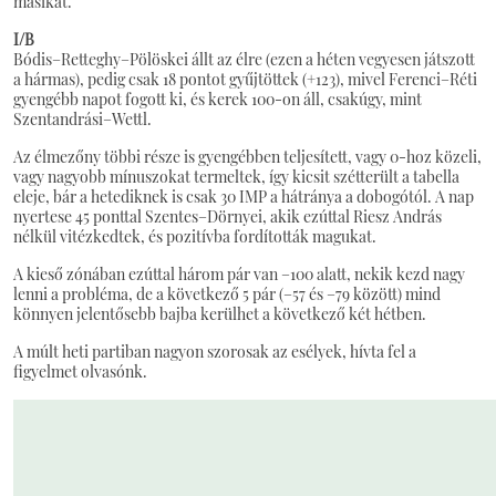
másikat.
I/B
Bódis–Retteghy–Pölöskei állt az élre (ezen a héten vegyesen játszott
a hármas), pedig csak 18 pontot gyűjtöttek (+123), mivel Ferenci–Réti
gyengébb napot fogott ki, és kerek 100-on áll, csakúgy, mint
Szentandrási–Wettl.
Az élmezőny többi része is gyengébben teljesített, vagy 0-hoz közeli,
vagy nagyobb mínuszokat termeltek, így kicsit szétterült a tabella
eleje, bár a hetediknek is csak 30 IMP a hátránya a dobogótól. A nap
nyertese 45 ponttal Szentes–Dörnyei, akik ezúttal Riesz András
nélkül vitézkedtek, és pozitívba fordították magukat.
A kieső zónában ezúttal három pár van –100 alatt, nekik kezd nagy
lenni a probléma, de a következő 5 pár (–57 és –79 között) mind
könnyen jelentősebb bajba kerülhet a következő két hétben.
A múlt heti partiban nagyon szorosak az esélyek, hívta fel a
figyelmet olvasónk.