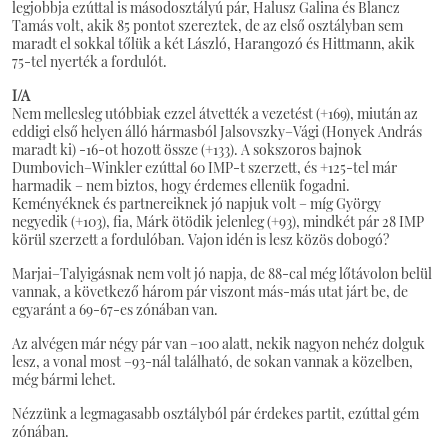
legjobbja ezúttal is másodosztályú pár, Halusz Galina és Blancz
Tamás volt, akik 85 pontot szereztek, de az első osztályban sem
maradt el sokkal tőlük a két László, Harangozó és Hittmann, akik
75-tel nyerték a fordulót.
I/A
Nem mellesleg utóbbiak ezzel átvették a vezetést (+169), miután az
eddigi első helyen álló hármasból Jalsovszky–Vági (Honyek András
maradt ki) -16-ot hozott össze (+133). A sokszoros bajnok
Dumbovich–Winkler ezúttal 60 IMP-t szerzett, és +125-tel már
harmadik – nem biztos, hogy érdemes ellenük fogadni.
Keményéknek és partnereiknek jó napjuk volt – míg György
negyedik (+103), fia, Márk ötödik jelenleg (+93), mindkét pár 28 IMP
körül szerzett a fordulóban. Vajon idén is lesz közös dobogó?
Marjai–Talyigásnak nem volt jó napja, de 88-cal még lőtávolon belül
vannak, a következő három pár viszont más-más utat járt be, de
egyaránt a 69-67-es zónában van.
Az alvégen már négy pár van –100 alatt, nekik nagyon nehéz dolguk
lesz, a vonal most –93-nál található, de sokan vannak a közelben,
még bármi lehet.
Nézzünk a legmagasabb osztályból pár érdekes partit, ezúttal gém
zónában.