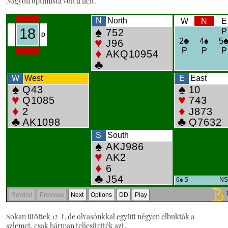
Nagyon optimista volt a licit.
Sokan ütöttek 12-t, de olvasónkkal együtt négyen elbukták a
szlemet, csak hárman teljesítették azt.