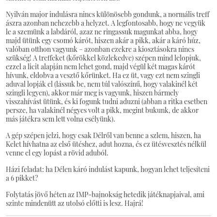
Nyilván major indulásra nincs különösebb gondunk, a normális treff
ászra azonban nehezebb a helyzet. A legfontosabb, hogy ne vegyük
le a szemünk a labdáról, azaz ne ringassuk magunkat abba, hogy
majd ütünk egy csomó kárót, hiszen akár a pikk, akár a káró húz,
valóban otthon vagyunk – azonban ezekre a kiosztásokra nincs
szükség! A treffeket (kőrökkel közlekedve) szépen mind lelopjuk,
ezzel a licit alapján nem lehet gond, majd végül két magas kárót
hívunk, eldobva a vesztő kőrünket. Ha ez üt, vagy ezt nem szingli
aduval lopják el (lássuk be, nem túl valószínű, hogy valakinél két
szingli legyen), akkor már meg is vagyunk, hiszen bármely
visszahívást ütünk, és ki fogunk tudni aduzni (abban a ritka esetben
persze, ha valakinél négyes volt a pikk, megint bukunk, de akkor
más játékra sem lett volna esélyünk).
A gép szépen jelzi, hogy csak Délről van benne a szlem, hiszen, ha
Kelet hívhatna az első ütéshez, adut hozna, és ez ütésvesztés nélkül
venne el egy lopást a rövid aduból.
Házi feladat: ha Délen káró indulást kapunk, hogyan lehet teljesíteni
a 6 pikket?
Folytatás jövő héten az IMP-bajnokság hetedik játéknapjaival, ami
szinte mindenütt az utolsó előtti is lesz. Hajrá!