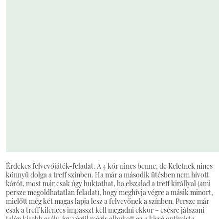
Érdekes felvevőjáték-feladat. A 4 kőr nincs benne, de Keletnek nincs
könnyű dolga a treff színben. Ha már a második ütésben nem hívott
kárót, most már csak úgy buktathat, ha elszalad a treff királlyal (ami
persze megoldhatatlan feladat), hogy meghívja végre a másik minort,
mielőtt még két magas lapja lesz a felvevőnek a színben. Persze már
csak a treff kilences impasszt kell megadni ekkor – esésre játszani
talán kisebb esély, így végül mégis elbukott ez a kissé optimista