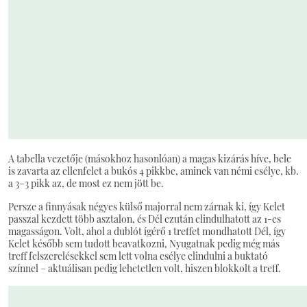
A tabella vezetője (másokhoz hasonlóan) a magas kizárás híve, bele
is zavarta az ellenfelet a bukós 4 pikkbe, aminek van némi esélye, kb.
a 3–3 pikk az, de most ez nem jött be.
Persze a finnyásak négyes külső majorral nem zárnak ki, így Kelet
passzal kezdett több asztalon, és Dél ezután elindulhatott az 1-es
magasságon. Volt, ahol a dublót ígérő 1 treffet mondhatott Dél, így
Kelet később sem tudott beavatkozni, Nyugatnak pedig még más
treff felszerelésekkel sem lett volna esélye elindulni a buktató
színnel – aktuálisan pedig lehetetlen volt, hiszen blokkolt a treff.