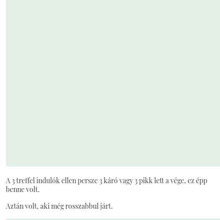
A 3 treffel indulók ellen persze 3 káró vagy 3 pikk lett a vége, ez épp
benne volt.
Aztán volt, aki még rosszabbul járt.