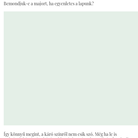
Bemondjuk-e a majort, ha egyenletes a lapunk?
Így könnyű megint, a káró színről nem esik szó. Még ha le is