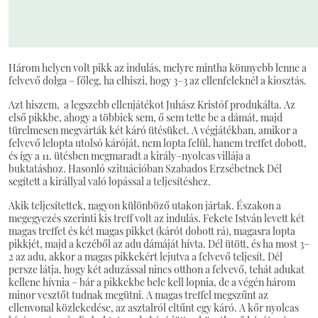
Három helyen volt pikk az indulás, melyre mintha könnyebb lenne a
felvevő dolga – főleg, ha elhiszi, hogy 3–3 az ellenfeleknél a kiosztás.
Azt hiszem, a legszebb ellenjátékot Juhász Kristóf produkálta. Az
első pikkbe, ahogy a többiek sem, ő sem tette be a dámát, majd
türelmesen megvárták két káró ütésüket. A végjátékban, amikor a
felvevő lelopta utolsó káróját, nem lopta felül, hanem treffet dobott,
és így a 11. ütésben megmaradt a király–nyolcas villája a
buktatáshoz. Hasonló szituációban Szabados Erzsébetnek Dél
segített a királlyal való lopással a teljesítéshez.
Akik teljesítettek, nagyon különböző utakon jártak. Északon a
megegyezés szerinti kis treff volt az indulás. Fekete István levett két
magas treffet és két magas pikket (kárót dobott rá), magasra lopta
pikkjét, majd a kezéből az adu dámáját hívta. Dél ütött, és ha most 3–
2 az adu, akkor a magas pikkekért lejutva a felvevő teljesít. Dél
persze látja, hogy két aduzással nincs otthon a felvevő, tehát adukat
kellene hívnia – bár a pikkekbe bele kell lopnia, de a végén három
minor vesztőt tudnak megütni. A magas treffel megszűnt az
ellenvonal közlekedése, az asztalról eltűnt egy káró. A kőr nyolcas