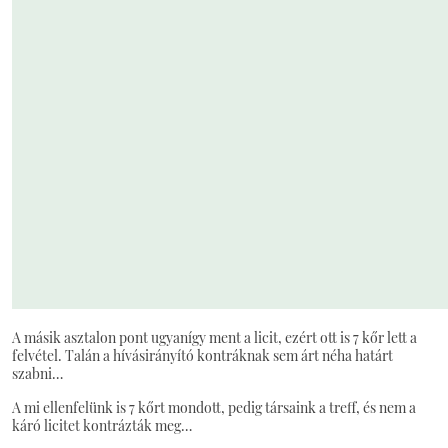
A másik asztalon pont ugyanígy ment a licit, ezért ott is 7 kőr lett a
felvétel. Talán a hívásirányító kontráknak sem árt néha határt
szabni…
A mi ellenfelünk is 7 kőrt mondott, pedig társaink a treff, és nem a
káró licitet kontrázták meg…