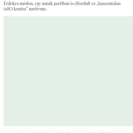
Érdekes módon, egy másik partiban is elfordult ez „haszontalan
(sőt!) kontra” motívum.