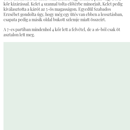
kőr kizárással. Kelet 4 szannal tolta előtérbe minorjait, Kelet pedig
kiválasztotta a kárót az 5-ös magasságon. Egyedül Szabados
Erzsébet gondolta úgy, hogy még egy ütés van ebben a leosztásban,
csapata pedig a másik oldal bukott szlemje miatt összeírt.
A 7-es partiban mindenhol 4 kőr lett a felvétel, de a 16-ból csak öt
asztalon lett meg.