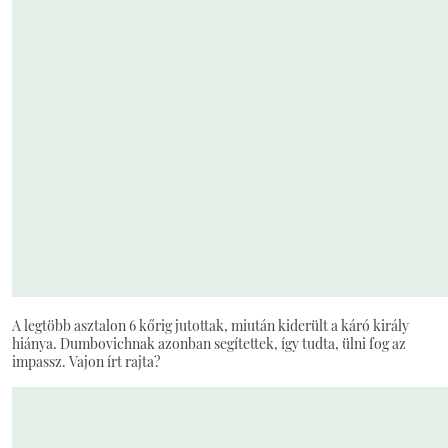
A legtöbb asztalon 6 kőrig jutottak, miután kiderült a káró király
hiánya. Dumbovichnak azonban segítettek, így tudta, ülni fog az
impassz. Vajon írt rajta?