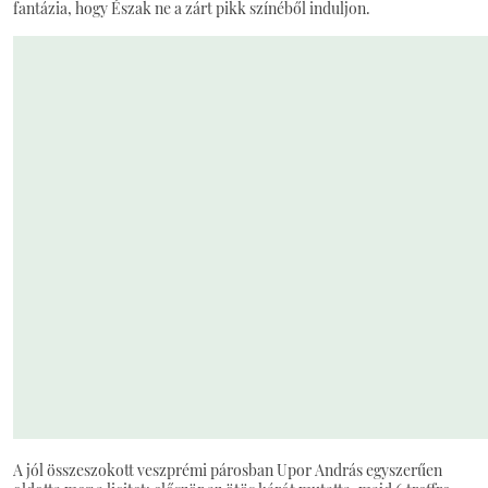
fantázia, hogy Észak ne a zárt pikk színéből induljon.
A jól összeszokott veszprémi párosban Upor András egyszerűen