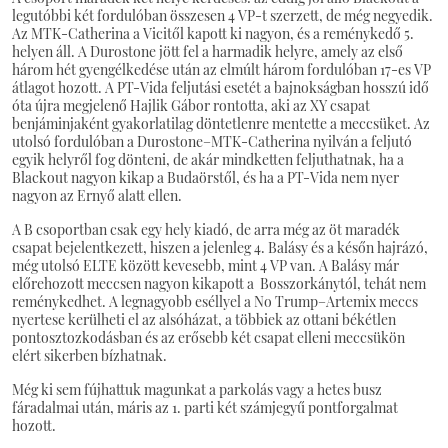
legutóbbi két fordulóban összesen 4 VP-t szerzett, de még negyedik.
Az MTK-Catherina a Vicitől kapott ki nagyon, és a reménykedő 5.
helyen áll. A Durostone jött fel a harmadik helyre, amely az első
három hét gyengélkedése után az elmúlt három fordulóban 17-es VP
átlagot hozott. A PT-Vida feljutási esetét a bajnokságban hosszú idő
óta újra megjelenő Hajlik Gábor rontotta, aki az XY csapat
benjáminjaként gyakorlatilag döntetlenre mentette a meccsüket. Az
utolsó fordulóban a Durostone–MTK-Catherina nyilván a feljutó
egyik helyről fog dönteni, de akár mindketten feljuthatnak, ha a
Blackout nagyon kikap a Budaörstől, és ha a PT-Vida nem nyer
nagyon az Ernyő alatt ellen.
A B csoportban csak egy hely kiadó, de arra még az öt maradék
csapat bejelentkezett, hiszen a jelenleg 4. Balásy és a későn hajrázó,
még utolsó ELTE között kevesebb, mint 4 VP van. A Balásy már
előrehozott meccsen nagyon kikapott a Bosszorkánytól, tehát nem
reménykedhet. A legnagyobb eséllyel a No Trump–Artemix meccs
nyertese kerülheti el az alsóházat, a többiek az ottani békétlen
pontosztozkodásban és az erősebb két csapat elleni meccsükön
elért sikerben bízhatnak.
Még ki sem fújhattuk magunkat a parkolás vagy a hetes busz
fáradalmai után, máris az 1. parti két számjegyű pontforgalmat
hozott.