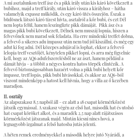
A mi asztalunkon treff ász és a pikk irály után kis káró következett a
bubihoz, majd a treff király, után káró vissza a királyhoz – hátha
valamelyik expassz működik, és egy káró ütés összejön. Észak a
büdösnek látszó káró tízest hívta, asztalról a kőr bubi, és ezt Dél
nem lopta felül, hanem leszinglizte pikk dámáját. Pikk ász és a
magas pikk bubi következett, Délnek nem muszáj lopnia, hiszen a
felvevőnek nem marad sok feladata. Ha erre mindenki treffet dobna,
a felvevő a sikeres adu impassz után nem tud jól kiszállni, és még egy
adut ki fog adni. Dél közepes adujával is lophat, ekkor a felvevő
lelopja treff vesztőjét, kénytelen pikket lopni, és arra még figyelnie
kell, hogy az AQ6 adufelszerelésből ne az ászt, hanem például a
dámát hívja – a többit a négyes kontra hatos törpék elintézik. A
felvevő biztonságosabban hazaért volna a pikk bubi helyett kőr
impassz, treff lopás, pikk bubi hívásokkal, és akkor az AQ6-ból
viszont mindenképp a hatost kell hívnia, hogy a villa az ő kezében
maradjon.
II. osztály
Az alapszakasz 8,5 napból áll – ez alatt a 18 csapat körmérkőzést
játszik egymással. A szakasz végén az első hat, második hat és utolsó
hat csapat köröket alkot, és a maradék 2,5 nap alatt rájátszásos
körmérkőzést játszanak majd. Miután kiesni nincs hová, a
legnagyobb izgalmat a felső hatosba jutás jelenti.
A héten remek eredményekkel a második helyre jutó Nyárádi, a