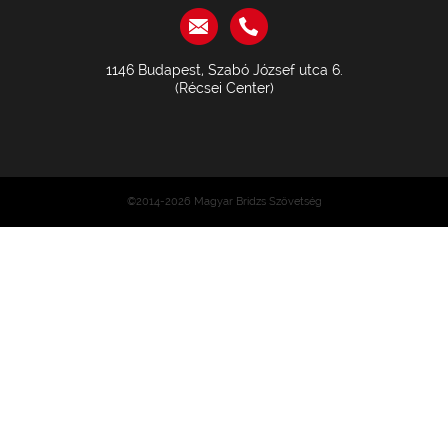
1146 Budapest, Szabó József utca 6.
(Récsei Center)
©2014-2026 Magyar Bridzs Szövetség