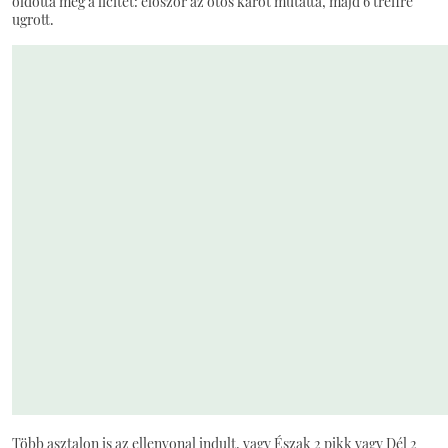
oldotta meg a licitet: először az ötös kárót mutatta, majd 6 treffre
ugrott.
Több asztalon is az ellenvonal indult, vagy Észak 2 pikk vagy Dél 2