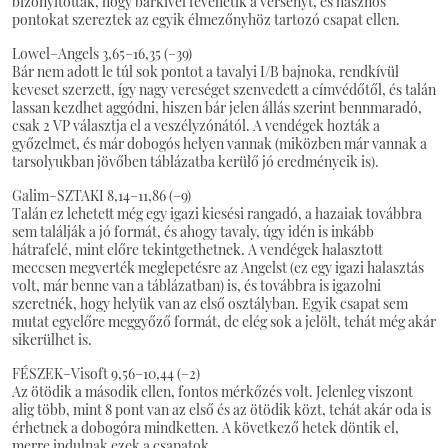
bizonyították, hogy bárkivel fevehetik a versenyt, és hasznos
pontokat szereztek az egyik élmezőnyhöz tartozó csapat ellen.
Lowel–Angels 3,65–16,35 (–39)
Bár nem adott le túl sok pontot a tavalyi I/B bajnoka, rendkívül
keveset szerzett, így nagy vereséget szenvedett a címvédőtől, és talán
lassan kezdhet aggódni, hiszen bár jelen állás szerint bennmaradó,
csak 2 VP választja el a veszélyzónától. A vendégek hozták a
győzelmet, és már dobogós helyen vannak (miközben már vannak a
tarsolyukban jövőben táblázatba kerülő jó eredményeik is).
Galim–SZTAKI 8,14–11,86 (–9)
Talán ez lehetett még egy igazi kiesési rangadó, a hazaiak továbbra
sem találják a jó formát, és ahogy tavaly, úgy idén is inkább
hátrafelé, mint előre tekintgethetnek. A vendégek halasztott
meccsen megverték meglepetésre az Angelst (ez egy igazi halasztás
volt, már benne van a táblázatban) is, és továbbra is igazolni
szeretnék, hogy helyük van az első osztályban. Egyik csapat sem
mutat egyelőre meggyőző formát, de elég sok a jelölt, tehát még akár
sikerülhet is.
FÉSZEK–Visoft 9,56–10,44 (–2)
Az ötödik a második ellen, fontos mérkőzés volt. Jelenleg viszont
alig több, mint 8 pont van az első és az ötödik közt, tehát akár oda is
érhetnek a dobogóra mindketten. A következő hetek döntik el,
merre indulnak ezek a csapatok.