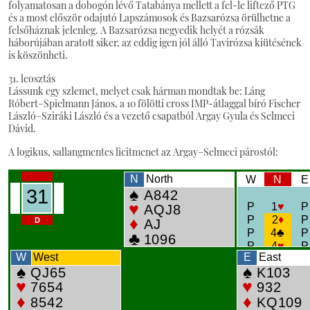
folyamatosan a dobogón lévő Tatabánya mellett a fel-le liftező PTG
és a most először odajutó Lapszámosok és Bazsarózsa örülhetne a
felsőháznak jelenleg. A Bazsarózsa negyedik helyét a rózsák
háborújában aratott siker, az eddig igen jól álló Tavirózsa kiütésének
is köszönheti.
31. leosztás
Lássunk egy szlemet, melyet csak hárman mondtak be: Láng
Róbert–Spielmann János, a 10 fölötti cross IMP-átlaggal bíró Fischer
László–Sziráki László és a vezető csapatból Argay Gyula és Selmeci
Dávid.
A logikus, sallangmentes licitmenet az Argay–Selmeci párostól: