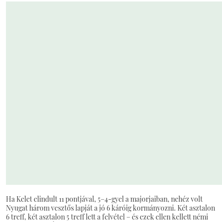
Ha Kelet elindult 11 pontjával, 5–4-gyel a majorjaiban, nehéz volt
Nyugat három vesztős lapját a jó 6 káróig kormányozni. Két asztalon
6 treff, két asztalon 5 treff lett a felvétel – és ezek ellen kellett némi