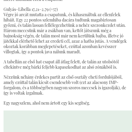
Gulyás–Libella 17,21–2,79 (+57)
Végre jó arcát mutatta a csapatunk, és kihasználtuk az ellenfelek
hibáit. Egy 22 pontos szlemhiba dacára tudtunk magabiztosan
győzni, és talán lassan fellélegezhetünk a nehéz szezonkezdet után.
Három meccsünk már a zsákban van, kettőt játszunk még a
bajnokság végén, de talán most már nem kerülünk bajba, illetve jó
játékkal elérhető lehet az eredeti cél, azaz a hatba jutás. A vendégek
okoztak korábban meglepetéseket, ezúttal azonban kevésszer
villogtak, így a pontok java nálunk maradt.
A tabellán az első hat csapat áll átlag felett, de talán az utolsótól
eltekintve még bárki feljebb kapaszkodhat az alsó zónákból is.
Nézzünk néhány érdekes partit az első osztály eheti fordulójából,
amely ezúttal talán kicsit csendesebb volt (ezt az alacsony IMP-
forgalom, és a többségében nagyon szoros meccsek is igazolják), de
így is voltak izgalmak.
Egy nagyszlem, ahol nem ártott egy kis segítség.