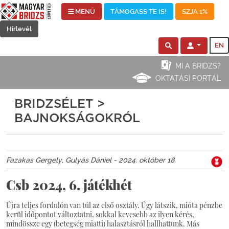
MENÜ
TÁMOGASS TE IS!
SZJA 1%
Hírlevél
EN
MI A BRIDZS?
OKTATÁSI PORTÁL
BRIDZSÉLET >
BAJNOKSÁGOKRÓL
Fazakas Gergely, Gulyás Dániel - 2024. október 18.
Csb 2024, 6. játékhét
Újra teljes fordulón van túl az első osztály. Úgy látszik, mióta pénzbe
kerül időpontot változtatni, sokkal kevesebb az ilyen kérés,
mindössze egy (betegség miatti) halasztásról hallhattunk. Más