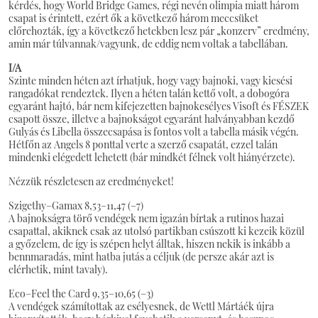
kérdés, hogy World Bridge Games, régi nevén olimpia miatt három
csapat is érintett, ezért ők a következő három meccsüket
előrehozták, így a következő hetekben lesz pár „konzerv” eredmény,
amin már túlvannak/vagyunk, de eddig nem voltak a tabellában.
I/A
Szinte minden héten azt írhatjuk, hogy vagy bajnoki, vagy kiesési
rangadókat rendeztek. Ilyen a héten talán kettő volt, a dobogóra
egyaránt hajtó, bár nem kifejezetten bajnokesélyes Visoft és FÉSZEK
csapott össze, illetve a bajnokságot egyaránt halványabban kezdő
Gulyás és Libella összecsapása is fontos volt a tabella másik végén.
Hétfőn az Angels 8 ponttal verte a szerző csapatát, ezzel talán
mindenki elégedett lehetett (bár mindkét félnek volt hiányérzete).
Nézzük részletesen az eredményeket!
Szigethy–Gamax 8,53–11,47 (–7)
A bajnokságra törő vendégek nem igazán bírtak a rutinos hazai
csapattal, akiknek csak az utolsó partikban csúszott ki kezeik közül
a győzelem, de így is szépen helyt álltak, hiszen nekik is inkább a
bennmaradás, mint hatba jutás a céljuk (de persze akár azt is
elérhetik, mint tavaly).
Eco–Feel the Card 9,35–10,65 (–3)
A vendégek számítottak az esélyesnek, de Wettl Mártáék újra