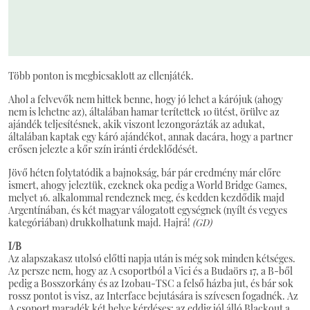
Több ponton is megbicsaklott az ellenjáték.
Ahol a felvevők nem hittek benne, hogy jó lehet a kárójuk (ahogy
nem is lehetne az), általában hamar terítettek 10 ütést, örülve az
ajándék teljesítésnek, akik viszont lezongorázták az adukat,
általában kaptak egy káró ajándékot, annak dacára, hogy a partner
erősen jelezte a kőr szín iránti érdeklődését.
Jövő héten folytatódik a bajnokság, bár pár eredmény már előre
ismert, ahogy jeleztük, ezeknek oka pedig a World Bridge Games,
melyet 16. alkalommal rendeznek meg, és kedden kezdődik majd
Argentínában, és két magyar válogatott egységnek (nyílt és vegyes
kategóriában) drukkolhatunk majd. Hajrá!
(GD)
I/B
Az alapszakasz utolsó előtti napja után is még sok minden kétséges.
Az persze nem, hogy az A csoportból a Vici és a Budaörs 17, a B-ből
pedig a Bosszorkány és az Izobau-TSC a felső házba jut, és bár sok
rossz pontot is visz, az Interface bejutására is szívesen fogadnék. Az
A csoport maradék két helye kérdéses: az eddig jól álló Blackout a