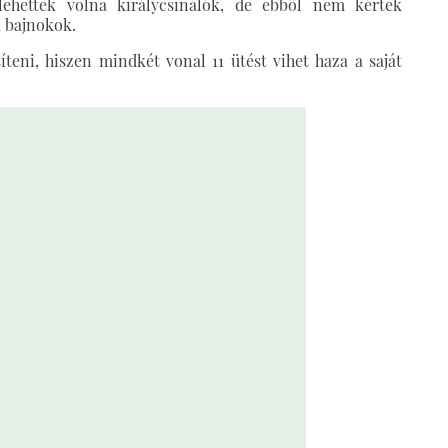
lehettek volna királycsinálók, de ebből nem kértek
a bajnokok.
íteni, hiszen mindkét vonal 11 ütést vihet haza a saját