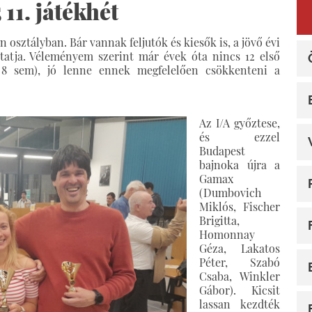
11. játékhét
osztályban. Bár vannak feljutók és kiesők is, a jövő évi
ytatja. Véleményem szerint már évek óta nincs 12 első
 8 sem), jó lenne ennek megfelelően csökkenteni a
Az I/A győztese,
és ezzel
Budapest
bajnoka újra a
Gamax
(Dumbovich
Miklós, Fischer
Brigitta,
Homonnay
Géza, Lakatos
Péter, Szabó
Csaba, Winkler
Gábor). Kicsit
lassan kezdték