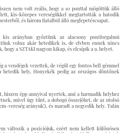
szen nem volt reális, hogy a 10 ponttal mögöttük álló
 lett, kis-közepes vereségükkel megtartották a hatodik
mesterből, és három fiatalból álló meglepetéscsapat.
, kis arányban győztünk az alacsony pontforgalmú
ttünk volna akár hetedikek is, de elvben ennek nincs
 hogy a SZTAKI nagyon kikap, és elcsípik a 9. helyet.
 a vendégek vezettek, de végül egy fontos bell gémmel
k a hetedik hely, Honyekék pedig az országos döntőnek
t, hiszen épp annyival nyertek, ami a harmadik helyhez
etnek, mivel úgy tűnt, a dobogó összejöhet, de az utolsó
lem–vereség arányuk!), és maradt a negyedik hely. Talán
m változik a pozíciójuk, ezért nem kellett különösen