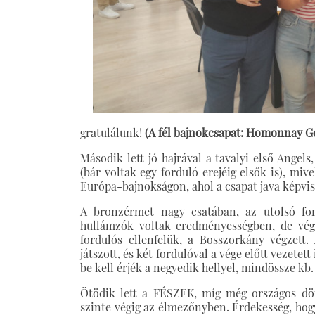
gratulálunk!
(A fél bajnokcsapat: Homonnay Gé
Második lett jó hajrával a tavalyi első Ange
(bár voltak egy forduló erejéig elsők is), miv
Európa-bajnokságon, ahol a csapat java képvi
A bronzérmet nagy csatában, az utolsó fo
hullámzók voltak eredményességben, de vég
fordulós ellenfelük, a Bosszorkány végzett. 
játszott, és két fordulóval a vége előtt vezetett
be kell érjék a negyedik hellyel, mindössze kb.
Ötödik lett a FÉSZEK, míg még országos dön
szinte végig az élmezőnyben. Érdekesség, hog