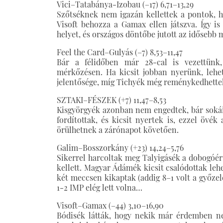
Vici–Tatabánya-Izobau (–17) 6,71–13,29
Szőtséknek nem igazán kellettek a pontok, hi
Visoft behozza a Gamax ellen játszva. Így is
helyet, és országos döntőbe jutott az idősebb 
Feel the Card–Gulyás (–7) 8,53–11,47
Bár a félidőben már 28-cal is vezettünk
mérkőzésen. Ha kicsit jobban nyerünk, lehe
jelentősége, míg Tichyék még reménykedhettek,
SZTAKI–FÉSZEK (+7) 11,47–8,53
Kisgyörgyék azonban nem engedtek, bár sokáig
fordítottak, és kicsit nyertek is, ezzel övé
örülhetnek a zárónapot követően.
Galim–Bosszorkány (+23) 14,24–5,76
Sikerrel harcoltak meg Talyigásék a dobogóér
kellett. Magyar Ádámék kicsit csalódottak leh
két meccsen kikaptak (addig 8–1 volt a győze
1-2 IMP elég lett volna…
Visoft–Gamax (–44) 3,10–16,90
Bódisék látták, hogy nekik már érdemben ne