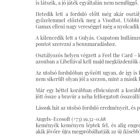
is látszik, a jó játék egyáltalán nem nemfüggő.
Hetedik lett a forduló előtt még akár osztá
győzelemmel előzték meg a Visoftot. Utóbbi 
Gamax elleni nagy vereséggel még a nyolcadik 
A kilencedik lett a Gulyás. Csapatom hullámzó
pontot szerezni a bennmaradáshoz.
Osztályozós helyen végzett a Feel the Card – 
azonban a Libellával kell majd megküzdeniük a
Az utolsó fordulóban győzött ugyan, de így is
nem sikerült olyan jól a szezon, mint a másik 
Már egy héttel korábban elbúcsúzott a korá
jött össze a bravúr a néha felforgatott összeál
Lássuk hát az utolsó forduló eredményeit, és pe
Angels–Ecosoft (+73) 19,32–0,68
Keményék keményen léptek fel, és alig enge
akik jövőre újra megpróbálhatják az új (kisebb