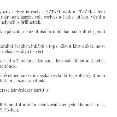
lyozós helyre is esélyes SZTAKI, akik a FÉSZEK elleni
már nem igazán volt esélyes a hatba jutásra, végül a
helynek is örülhettek.
an játszott, de az utolsó fordulókban sikerült elegendő
korábbi években inkább a top 6 között láttuk őket, most
z első osztályú helyért.
 kiesett a Tatabánya-Izobau, a harmadik feljutónak tehát
kettőnek.
bbi években sokszor megkapaszkodó Ecosoft, végül nem
lításban játszó csapatnak.
rsze pár érdekes partit is.
dtek pontot a talán már kicsit kiengedő Hámoriéknak,
?) I/B-ben.