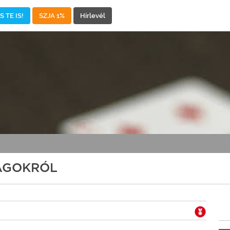
 TE IS!
SZJA 1%
Hírlevél
SÁGOKRÓL