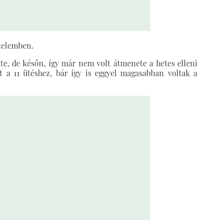
őzelemben.
dte, de későn, így már nem volt átmenete a hetes elleni
tt a 11 ütéshez, bár így is eggyel magasabban voltak a