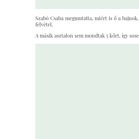
Szabó Csaba megmutatta, miért is ő a bajnok, s
felvétel.
A másik asztalon sem mondtak 5 kőrt, így sose