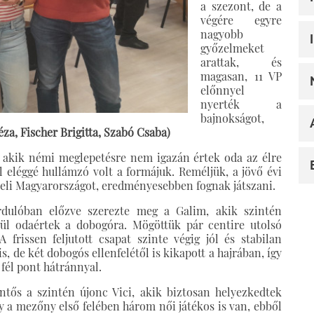
a szezont, de a
végére egyre
nagyobb
győzelmeket
arattak, és
magasan, 11 VP
előnnyel
nyerték a
bajnokságot,
za, Fischer Brigitta, Szabó Csaba)
ls, akik némi meglepetésre nem igazán értek oda az élre
el eléggé hullámzó volt a formájuk. Reméljük, a jövő évi
seli Magyarországot, eredményesebben fognak játszani.
rdulóban előzve szerezte meg a Galim, akik szintén
ül odaértek a dobogóra. Mögöttük pár centire utolsó
A frissen feljutott csapat szinte végig jól és stabilan
 is, de két dobogós ellenfelétől is kikapott a hajrában, így
 fél pont hátránnyal.
tős a szintén újonc Vici, akik biztosan helyezkedtek
y a mezőny első felében három női játékos is van, ebből