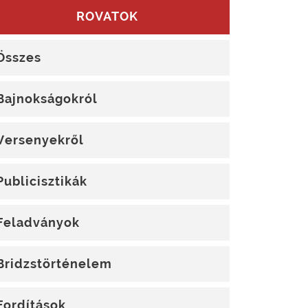
ROVATOK
Összes
Bajnokságokról
Versenyekről
Publicisztikák
Feladványok
Bridzstörténelem
Fordítások