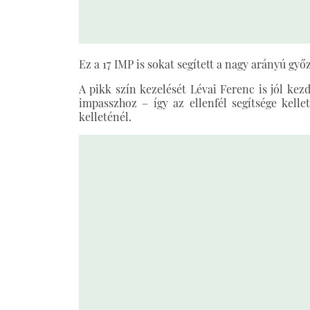
Ez a 17 IMP is sokat segített a nagy arányú gy
A pikk szín kezelését Lévai Ferenc is jól kez
impasszhoz – így az ellenfél segítsége kelle
kelleténél.