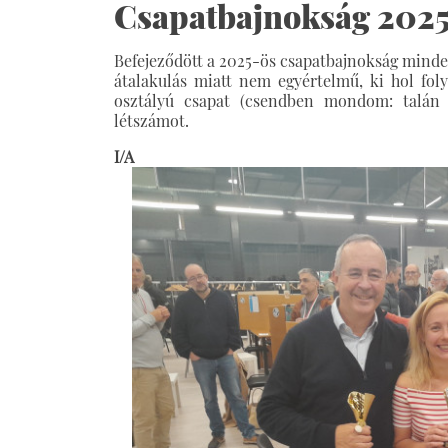
Csapatbajnokság 2025 
Befejeződött a 2025-ös csapatbajnokság minden 
átalakulás miatt nem egyértelmű, ki hol fol
osztályú csapat (csendben mondom: talán
létszámot.
I/A