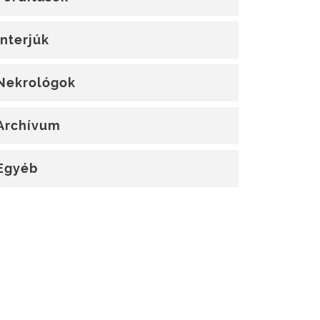
Interjúk
Nekrológok
Archívum
Egyéb