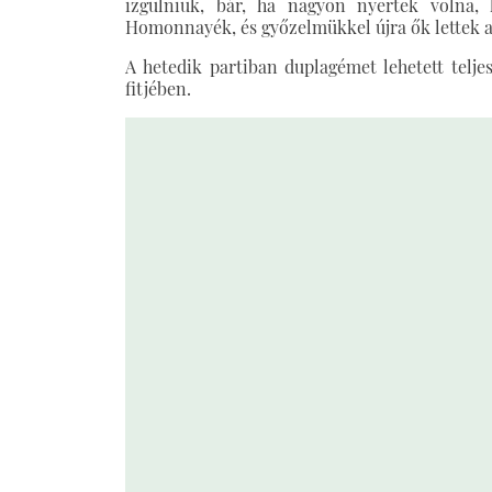
izgulniuk, bár, ha nagyon nyertek volna, 
Homonnayék, és győzelmükkel újra ők lettek 
A hetedik partiban duplagémet lehetett teljes
fitjében.