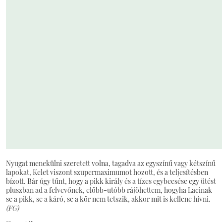
Nyugat menekülni szeretett volna, tagadva az egyszínű vagy kétszínű
lapokat, Kelet viszont szupermaximumot hozott, és a teljesítésben
bízott. Bár úgy tűnt, hogy a pikk király és a tízes egybeesése egy ütést
pluszban ad a felvevőnek, előbb-utóbb rájöhettem, hogyha Lacinak
se a pikk, se a káró, se a kőr nem tetszik, akkor mit is kellene hívni.
(FG)