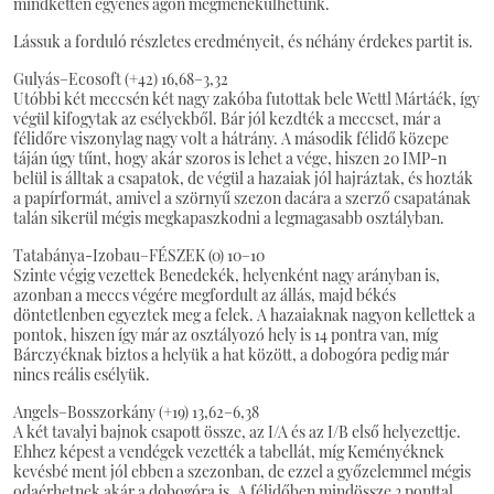
mindketten egyenes ágon megmenekülhetünk.
Lássuk a forduló részletes eredményeit, és néhány érdekes partit is.
Gulyás–Ecosoft (+42) 16,68–3,32
Utóbbi két meccsén két nagy zakóba futottak bele Wettl Mártáék, így
végül kifogytak az esélyekből. Bár jól kezdték a meccset, már a
félidőre viszonylag nagy volt a hátrány. A második félidő közepe
táján úgy tűnt, hogy akár szoros is lehet a vége, hiszen 20 IMP-n
belül is álltak a csapatok, de végül a hazaiak jól hajráztak, és hozták
a papírformát, amivel a szörnyű szezon dacára a szerző csapatának
talán sikerül mégis megkapaszkodni a legmagasabb osztályban.
Tatabánya-Izobau–FÉSZEK (0) 10–10
Szinte végig vezettek Benedekék, helyenként nagy arányban is,
azonban a meccs végére megfordult az állás, majd békés
döntetlenben egyeztek meg a felek. A hazaiaknak nagyon kellettek a
pontok, hiszen így már az osztályozó hely is 14 pontra van, míg
Bárczyéknak biztos a helyük a hat között, a dobogóra pedig már
nincs reális esélyük.
Angels–Bosszorkány (+19) 13,62–6,38
A két tavalyi bajnok csapott össze, az I/A és az I/B első helyezettje.
Ehhez képest a vendégek vezették a tabellát, míg Keményéknek
kevésbé ment jól ebben a szezonban, de ezzel a győzelemmel mégis
odaérhetnek akár a dobogóra is. A félidőben mindössze 3 ponttal