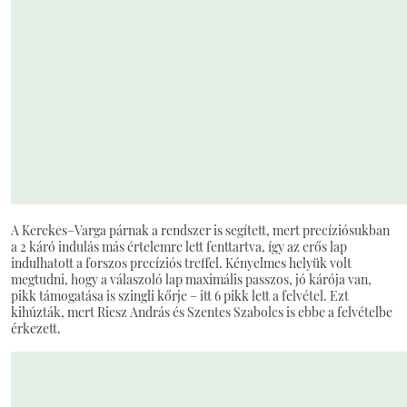
A Kerekes–Varga párnak a rendszer is segített, mert precíziósukban
a 2 káró indulás más értelemre lett fenttartva, így az erős lap
indulhatott a forszos precíziós treffel. Kényelmes helyük volt
megtudni, hogy a válaszoló lap maximális passzos, jó kárója van,
pikk támogatása is szingli kőrje – itt 6 pikk lett a felvétel. Ezt
kihúzták, mert Riesz András és Szentes Szabolcs is ebbe a felvételbe
érkezett.