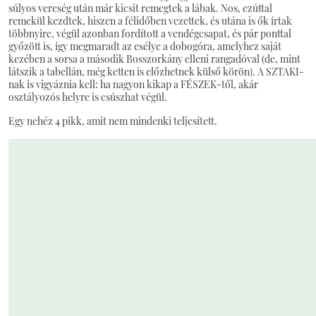
súlyos vereség után már kicsit remegtek a lábak. Nos, ezúttal
remekül kezdtek, hiszen a félidőben vezettek, és utána is ők írtak
többnyire, végül azonban fordított a vendégcsapat, és pár ponttal
győzött is, így megmaradt az esélye a dobogóra, amelyhez saját
kezében a sorsa a második Bosszorkány elleni rangadóval (de, mint
látszik a tabellán, még ketten is előzhetnek külső körön). A SZTAKI-
nak is vigyáznia kell: ha nagyon kikap a FÉSZEK-től, akár
osztályozós helyre is csúszhat végül.
Egy nehéz 4 pikk, amit nem mindenki teljesített.