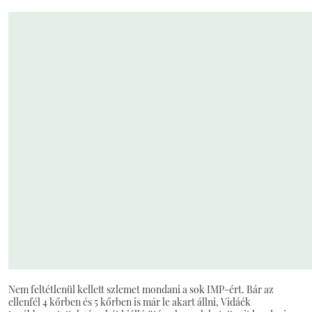
Nem feltétlenül kellett szlemet mondani a sok IMP-ért. Bár az
ellenfél 4 kőrben és 5 kőrben is már le akart állni, Vidáék