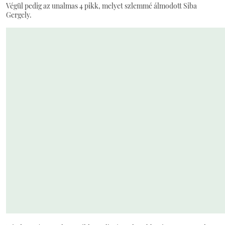
Végül pedig az unalmas 4 pikk, melyet szlemmé álmodott Siba
Gergely.