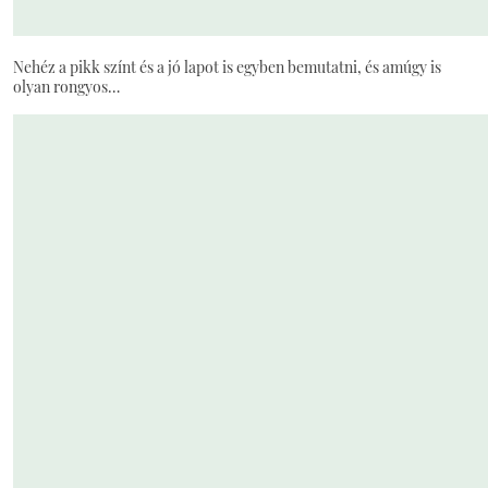
Nehéz a pikk színt és a jó lapot is egyben bemutatni, és amúgy is
olyan rongyos…