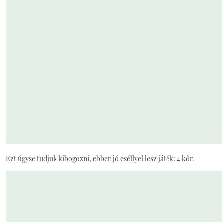
Ezt úgyse tudjuk kibogozni, ebben jó eséllyel lesz játék: 4 kőr.