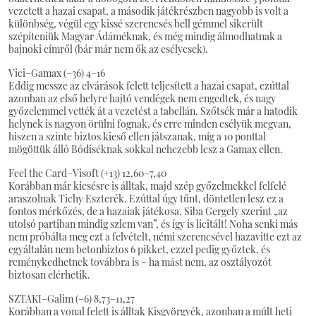
vezetett a hazai csapat, a második játékrészben nagyobb is volt a
különbség, végül egy kissé szerencsés bell gémmel sikerült
szépíteniük Magyar Ádáméknak, és még mindig álmodhatnak a
bajnoki címről (bár már nem ők az esélyesek).
Vici–Gamax (–36) 4–16
Eddig messze az elvárások felett teljesített a hazai csapat, ezúttal
azonban az első helyre hajtó vendégek nem engedtek, és nagy
győzelemmel vették át a vezetést a tabellán. Szőtsék már a hatodik
helynek is nagyon örülni fognak, és erre minden esélyük megvan,
hiszen a szinte biztos kieső ellen játszanak, míg a 10 ponttal
mögöttük álló Bódiséknak sokkal nehezebb lesz a Gamax ellen.
Feel the Card–Visoft (+13) 12,60–7,40
Korábban már kiesésre is álltak, majd szép győzelmekkel felfelé
araszolnak Tichy Eszterék. Ezúttal úgy tűnt, döntetlen lesz ez a
fontos mérkőzés, de a hazaiak játékosa, Siba Gergely szerint „az
utolsó partiban mindig szlem van”, és így is licitált! Noha senki más
nem próbálta meg ezt a felvételt, némi szerencsével hazavitte ezt az
egyáltalán nem betonbiztos 6 pikket, ezzel pedig győztek, és
reménykedhetnek továbbra is – ha mást nem, az osztályozót
biztosan elérhetik.
SZTAKI–Galim (–6) 8,73–11,27
Korábban a vonal felett is álltak Kisgyörgyék, azonban a múlt heti