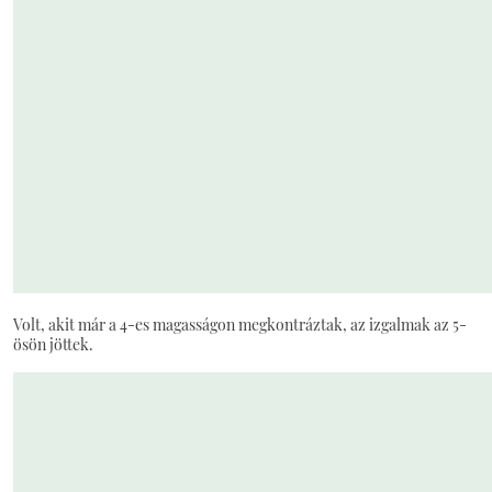
Volt, akit már a 4-es magasságon megkontráztak, az izgalmak az 5-
ösön jöttek.