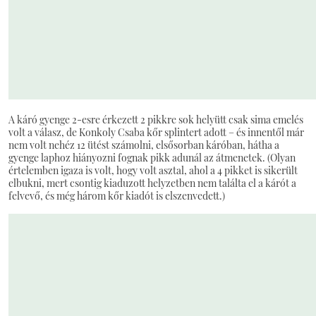
A káró gyenge 2-esre érkezett 2 pikkre sok helyütt csak sima emelés
volt a válasz, de Konkoly Csaba kőr splintert adott – és innentől már
nem volt nehéz 12 ütést számolni, elsősorban káróban, hátha a
gyenge laphoz hiányozni fognak pikk adunál az átmenetek. (Olyan
értelemben igaza is volt, hogy volt asztal, ahol a 4 pikket is sikerült
elbukni, mert csontig kiaduzott helyzetben nem találta el a kárót a
felvevő, és még három kőr kiadót is elszenvedett.)