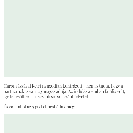
Három ászával Kelet nyugodtan kontrázott – nem is tudta, hogy a
partnernek is van egy magas aduja. Az indulás azonban fatális volt,
így teljesült ez a rosszabb sorsra szánt felvétel.
És volt, ahol az 5 pikket próbálták meg.