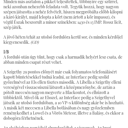
Minden más asztalon 4 pikket teljesítettek, többnyire egy szürrel,
neki azonban nehezebb feladata volt. Tegyük hozzá, hogy nagyon
szépen játszotta a nehéz felvételt, hiszen megpróbálta előbb kilopni
a káró királyt, majd lelopta a kőrt (nem ártott a kőr impassz), és
végül Észak beszorult a minor színekben: 1430 és 13 IMP. Rossz licit,
szép játék.
A jövő héten tehát az utolsó fordulóra kerül sor, és minden kérdőjel
kiegyenesedik.
(GD)
I/B
A forduló után úgy tűnt, hogy csak a harmadik helyért lesz csata, de
abban minden csapat részt vehet.
A Szigethy 29 pontos előnyét már csak folyamatos telefonálásért
kapott büntetésekkel tudná leadni, az Interface pedig szolid
győzelmével az Els ellen tisztes második. A Libella a Szigethy elleni
vereségével visszacsúszni látszott a középmezőnybe, de aztán a
pótolt meccsén nagyon megverte a Blackoutot, és elhúzott a
többiektől. Mivel ők az Elsszel, az Interface pedig a Szigethyvel
játszik az utolsó fordulóban, a 10 VP-s különbség akár be is hozható.
A másik két meccsen a Libella botlásában és nagy győzelemben
reménykedhet a Lowel és a Vörös Meteor, illetve a Balásy, és ekkor a
dobogóra férhetnének.
Az alsóházban nagyjából elrendeződtek a viszonyok. Az Igazi