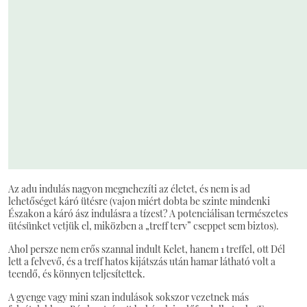
Az adu indulás nagyon megnehezíti az életet, és nem is ad
lehetőséget káró ütésre (vajon miért dobta be szinte mindenki
Északon a káró ász indulásra a tízest? A potenciálisan természetes
ütésünket vetjük el, miközben a „treff terv” cseppet sem biztos).
Ahol persze nem erős szannal indult Kelet, hanem 1 treffel, ott Dél
lett a felvevő, és a treff hatos kijátszás után hamar látható volt a
teendő, és könnyen teljesítettek.
A gyenge vagy mini szan indulások sokszor vezetnek más