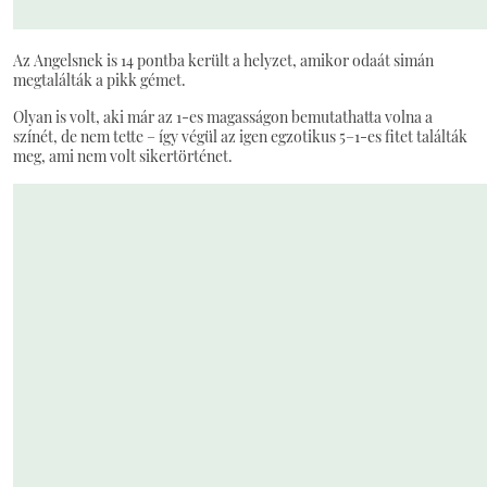
Az Angelsnek is 14 pontba került a helyzet, amikor odaát simán
megtalálták a pikk gémet.
Olyan is volt, aki már az 1-es magasságon bemutathatta volna a
színét, de nem tette – így végül az igen egzotikus 5–1-es fitet találták
meg, ami nem volt sikertörténet.