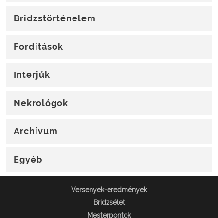
Bridzstörténelem
Fordítások
Interjúk
Nekrológok
Archívum
Egyéb
Versenyek-eredmények
Bridzsélet
Mesterpontok