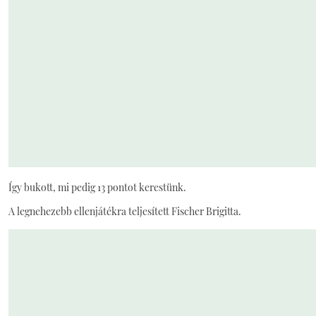
Így bukott, mi pedig 13 pontot kerestünk.
A legnehezebb ellenjátékra teljesített Fischer Brigitta.