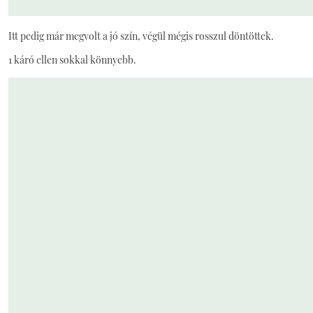
Itt pedig már megvolt a jó szín, végül mégis rosszul döntöttek.
1 káró ellen sokkal könnyebb.