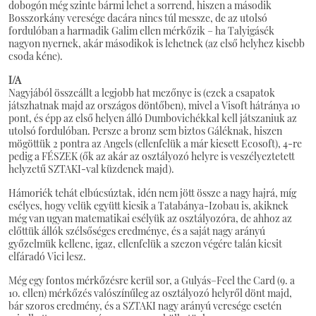
dobogón még szinte bármi lehet a sorrend, hiszen a második
Bosszorkány veresége dacára nincs túl messze, de az utolsó
fordulóban a harmadik Galim ellen mérkőzik – ha Talyigásék
nagyon nyernek, akár másodikok is lehetnek (az első helyhez kisebb
csoda kéne).
I/A
Nagyjából összeállt a legjobb hat mezőnye is (ezek a csapatok
játszhatnak majd az országos döntőben), mivel a Visoft hátránya 10
pont, és épp az első helyen álló Dumbovichékkal kell játszaniuk az
utolsó fordulóban. Persze a bronz sem biztos Gáléknak, hiszen
mögöttük 2 pontra az Angels (ellenfelük a már kiesett Ecosoft), 4-re
pedig a FÉSZEK (ők az akár az osztályozó helyre is veszélyeztetett
helyzetű SZTAKI-val küzdenek majd).
Hámoriék tehát elbúcsúztak, idén nem jött össze a nagy hajrá, míg
esélyes, hogy velük együtt kiesik a Tatabánya-Izobau is, akiknek
még van ugyan matematikai esélyük az osztályozóra, de ahhoz az
előttük állók szélsőséges eredménye, és a saját nagy arányú
győzelmük kellene, igaz, ellenfelük a szezon végére talán kicsit
elfáradó Vici lesz.
Még egy fontos mérkőzésre kerül sor, a Gulyás–Feel the Card (9. a
10. ellen) mérkőzés valószínűleg az osztályozó helyről dönt majd,
bár szoros eredmény, és a SZTAKI nagy arányú veresége esetén