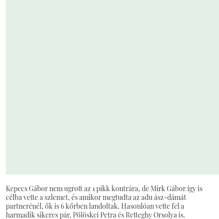
Kepecs Gábor nem ugrott az 1 pikk kontrára, de Mirk Gábor így is
célba vette a szlemet, és amikor megtudta az adu ász-dámát
partnerénél, ők is 6 kőrben landoltak. Hasonlóan vette fel a
harmadik sikeres pár, Pölöskei Petra és Retteghy Orsolya is.