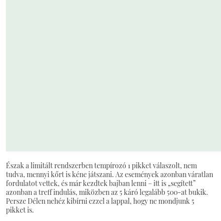
Észak a limitált rendszerben tempírozó 1 pikket válaszolt, nem
tudva, mennyi kőrt is kéne játszani. Az események azonban váratlan
fordulatot vettek, és már kezdtek bajban lenni – itt is „segített”
azonban a treff indulás, miközben az 5 káró legalább 500-at bukik.
Persze Délen nehéz kibírni ezzel a lappal, hogy ne mondjunk 5
pikket is.