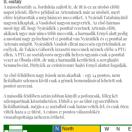
II. osztály
A másodosztály 11. fordulója zajlott le, de itt is ez az utolsó előtti
napot jelenti. Illetve például az Artemixnek már az utolsót, mert
előre lejátszották a még hiányzó meccsüket. A Nyárádi Tatabányától
nagyon kikaptak, a Vasdobot nagyon megverték. Az első hármas
most úgy áll, hogy Nyárádiék 2 ponttal vezetnek Artemix előtt,
akiknek ugye már nincs több meccsük, a harmadik Ernyő alatt pedig
a mostani nagy győzelmével 15 ponttal van Nyárádiék és 13 ponttal az
Artemix mögött. Nyárádiék Vasdob elleni meccsén egyértelműek az
esélyek, de Takács Gáborék izzasztó meccsnek néznek elébe a PTG
ellen. A PTG az osztályozós negyedik helyen ugyanis csak 9 ponttal
vezet az Óbuda előtt, de míg a harmadik kerületiek a sereghajtó
Semmelweist, Pirityiék az ezüstéremre hajtó Ernyő alattot fogadják.
Az első félidőben nagy írások nem akadtak – egy 24 pontos, nem
licitálható szlemen kívül csak a gémek bemondásával lehetett sok
pontot szerezni.
A második féidőben aztán jobban kinyílt a pofonzsák, főleg két
szlempartinak köszönhetően. Ebből a 30-as tűnt egyszerűbben
licitálhatónak, mégis a 12 asztalból csak hatan vették fel, és csak öten
vitték haza a 12 ütést. A csinos 17 pontos válaszolókéz
visszafogottsága nehezen érthető.