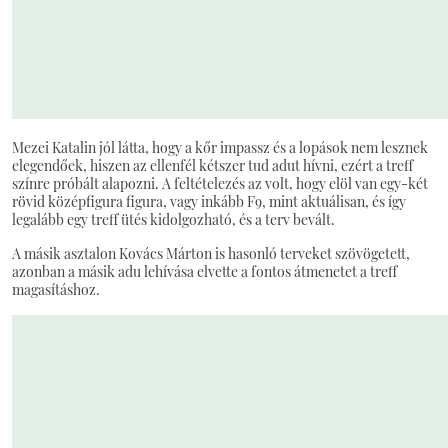
Mezei Katalin jól látta, hogy a kőr impassz és a lopások nem lesznek
elegendőek, hiszen az ellenfél kétszer tud adut hívni, ezért a treff
színre próbált alapozni. A feltételezés az volt, hogy elöl van egy-két
rövid középfigura figura, vagy inkább F9, mint aktuálisan, és így
legalább egy treff ütés kidolgozható, és a terv bevált.
A másik asztalon Kovács Márton is hasonló terveket szövögetett,
azonban a másik adu lehívása elvette a fontos átmenetet a treff
magasításhoz.