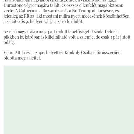
Durostone végre magára talált, és összes ellenfelét magabiztosan
verte. A Catherina, a Bazsarózsa és a No Trump áll kiesésre, és
jelenleg az RR az, aki mostani nullra nyert meccsének köszönhetően
a selejtezős 9. hellyen várja a záró fordulót.
Az első nagy írásra az 5. parti adott lehetőséget. Észak–Délnek
pikkben is, káróban is kilicitálható volt a szlemje, de csak 5 pár jutott
odáig.
Vikor Attila és a szuperhelyettes, Konkoly Csaba előírásszerűen
oldotta meg a licitet.