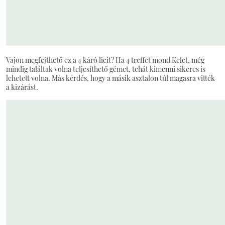
Vajon megfejthető ez a 4 káró licit? Ha 4 treffet mond Kelet, még
mindig találtak volna teljesíthető gémet, tehát kimenni sikeres is
lehetett volna. Más kérdés, hogy a másik asztalon túl magasra vitték
a kizárást.