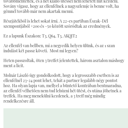
továbbmentettek, és a hét kiálló ütéssel nem lehetett mit kezdeni.
Sovány vigasz, hogy az ellenfélnek a nagyszlemje is benne volt, ha
gémnél tovább már nem akartak menni.
Részjátékból is lehet sokat írni. A 22-es partiban Észak–Dél
szempontjából +200 és –50 között szóródtak az eredmények.
Ez a lapunk Északon: T3, Q64, T3, AKQJT2
Az ellenfél van bellben, mi a negyedik helyen ülünk, és az 1 szan
indulást két passz követi. Most mi legyen?
Heten passzoltak, öten 3 treffet jelentettek, három asztalon máshogy
ment a licit.
Molnár László úgy gondolkodott, hogy a legrosszabb esetben is az
ellenfélnél 23-24 pont lehet, tehát a partner legalább négy pontot
hoz. Ha olyan lapja van, mellyel a büntető kontrában bentmaradna,
az ellenfél vélhetően nem tud lehúzni hét ütést, és utána jöhetnek a
treffek. Ha meg menekülni kezdenek, a 3 treff még mindig
rendelkezésre áll.