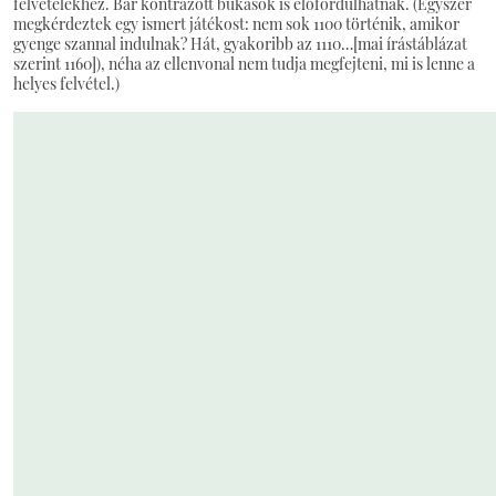
felvételekhez. Bár kontrázott bukások is előfordulhatnak. (Egyszer
megkérdeztek egy ismert játékost: nem sok 1100 történik, amikor
gyenge szannal indulnak? Hát, gyakoribb az 1110…[mai írástáblázat
szerint 1160]), néha az ellenvonal nem tudja megfejteni, mi is lenne a
helyes felvétel.)