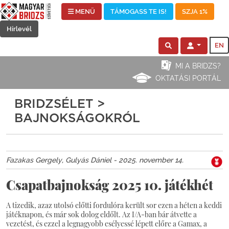
MENÜ
TÁMOGASS TE IS!
SZJA 1%
Hírlevél
EN
MI A BRIDZS?
OKTATÁSI PORTÁL
BRIDZSÉLET >
BAJNOKSÁGOKRÓL
Fazakas Gergely, Gulyás Dániel - 2025. november 14.
Csapatbajnokság 2025 10. játékhét
A tizedik, azaz utolsó előtti fordulóra került sor ezen a héten a keddi
játéknapon, és már sok dolog eldőlt. Az I/A-ban bár átvette a
vezetést, és ezzel a legnagyobb esélyessé lépett előre a Gamax, a