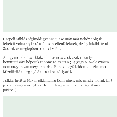
Csepeli Miklós régimódi gyenge 2-ese után már nehéz dolguk
lehetett volna a 3 káró után is az ellenfeleknek, de így inkább írtak
800-at, és meglepően sok, 14 IMP-t.
Ahogy mondani szokták, a licitrendszerek csak 11 kártya
bemutatására képesek többnyire, ezért a 7–5 (vagy 6–6) elosztásra
nem nagyon van megállapodás. Ennek megfelelően sokféleképp
közelítették meg a játékosok Dél kártyáját.
1 pikkel indítva. Ha van pikk fit, már jó, ha nincs, még mindig tudunk kőrt
játszani (vagy reménykedni benne, hogy a partner nem igazít majd
pikkre…).