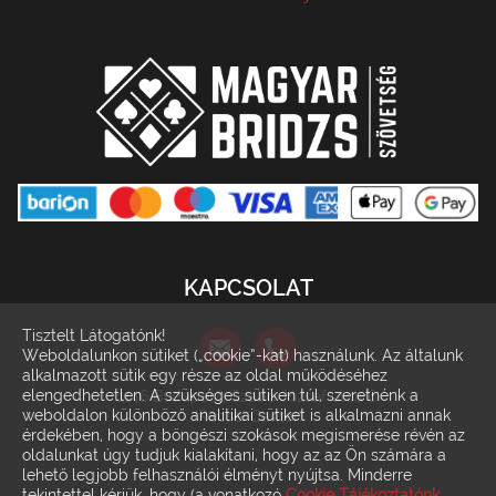
KAPCSOLAT
Tisztelt Látogatónk!
Weboldalunkon sütiket („cookie”-kat) használunk. Az általunk
alkalmazott sütik egy része az oldal működéséhez
elengedhetetlen. A szükséges sütiken túl, szeretnénk a
1146 Budapest, Szabó József utca 6.
weboldalon különböző analitikai sütiket is alkalmazni annak
(Récsei Center)
érdekében, hogy a böngészi szokások megismerése révén az
oldalunkat úgy tudjuk kialakítani, hogy az az Ön számára a
lehető legjobb felhasználói élményt nyújtsa. Minderre
tekintettel kérjük, hogy (a vonatkozó
Cookie Tájékoztatónk