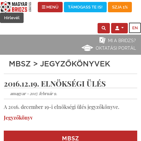
MENÜ
TÁMOGASS TE IS!
SZJA 1%
Hírlevél
EN
MI A BRIDZS?
OKTATÁSI PORTÁL
MBSZ > JEGYZŐKÖNYVEK
2016.12.19. ELNÖKSÉGI ÜLÉS
amagyar - 2017. február 9.
A 2016. december 19-i elnökségi ülés jegyzőkönyve.
Jegyzőkönyv
MBSZ