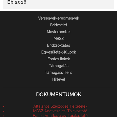
Eb 2016
Versenyek-eredmények
Bridzsélet
Mesterpontok
MBSZ
Bridzsoktatás
Egyesületek-Klubok
Fontos linkek
Támogatás
Támogass Te is
Hírlevél
DOKUMENTUMOK
Általános Szerződési Feltételek
MBSZ Adatkezelési Tájékoztató
Barion Adatkezelési Tájékoztató