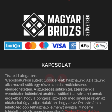
KAPCSOLAT
Tisztelt Látogatónk!
Weboldalunkon sütiket („cookie”-kat) használunk. Az általunk
alkalmazott sütik egy része az oldal működéséhez
elengedhetetlen. A szükséges sütiken túl, szeretnénk a
1146 Budapest, Szabó József utca 6.
weboldalon különböző analitikai sütiket is alkalmazni annak
(Récsei Center)
érdekében, hogy a böngészi szokások megismerése révén az
oldalunkat úgy tudjuk kialakítani, hogy az az Ön számára a
lehető legjobb felhasználói élményt nyújtsa. Minderre
tekintettel kérjük, hogy (a vonatkozó
Cookie Tájékoztatónk