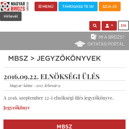
MENÜ
TÁMOGASS TE IS!
SZJA 1%
Hírlevél
EN
MI A BRIDZS?
OKTATÁSI PORTÁL
MBSZ > JEGYZŐKÖNYVEK
2016.09.22. ELNÖKSÉGI ÜLÉS
Magyar Ádám - 2017. február 9.
A 2016. szeptember 22-i elnökségi ülés jegyzőkönyve.
Jegyzőkönyv
MBSZ