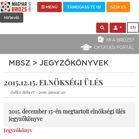
MENÜ
TÁMOGASS TE IS!
SZJA 1%
Hírlevél
EN
MI A BRIDZS?
OKTATÁSI PORTÁL
MBSZ > JEGYZŐKÖNYVEK
2015.12.15. ELNÖKSÉGI ÜLÉS
Zoller Róbert - 2016. január 20.
2015. december 15-én megtartott elnökségi ülés
jegyzőkönyve
Jegyzőkönyv