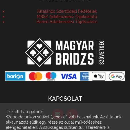
Általános Szerződési Feltételek
MBSZ Adatkezelési Tájékoztató
Barion Adatkezelési Tájékoztató
KAPCSOLAT
Tisztelt Látogatónk!
Weboldalunkon sütiket („cookie”-kat) használunk. Az általunk
alkalmazott sütik egy része az oldal működéséhez
1146 Budapest, Szabó József utca 6.
elengedhetetlen. A szükséges sütiken túl, szeretnénk a