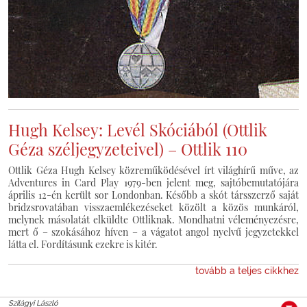
Hugh Kelsey: Levél Skóciából (Ottlik
Géza széljegyzeteivel) – Ottlik 110
Ottlik Géza Hugh Kelsey közreműködésével írt világhírű műve, az
Adventures in Card Play 1979-ben jelent meg, sajtóbemutatójára
április 12-én került sor Londonban. Később a skót társszerző saját
bridzsrovatában visszaemlékezéseket közölt a közös munkáról,
melynek másolatát elküldte Ottliknak. Mondhatni véleményezésre,
mert ő – szokásához híven – a vágatot angol nyelvű jegyzetekkel
látta el. Fordításunk ezekre is kitér.
tovább a teljes cikkhez
Szilágyi László