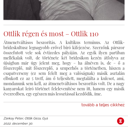
Ottlik régen és most – Ottlik 110
Átmenetváltásos beszorítás. A kultikus terminus. Az Ottlik-
bridzskultusz legnagyobb erővel bíró kifejezése. Szerzőnk párszor
összefutott vele sok évtizedes pályáján. Az egyik ilyen partiban
mellékalak volt, de története két bridzsikon kezén átfolyva az
újságban már úgy jelent meg, hogy – ha álnéven is, de – ő a
főszereplő, mit főszereplő, a szuperhős a történetben, hiszen a
csapatverseny (ez sem felelt meg a valóságnak) másik asztalán
elbukott ez az 5 treff, ám ő teljesített, megtalálta a kulcsot, ami,
mondanunk sem kell, az átmenetváltásos beszorítás volt. De a nagy
kanyarokat leíró történet felelevenítése nem itt, hanem egy másik
évezredben, egy egészen más leosztással kezdődik, íme.
tovább a teljes cikkhez
Zánkay Péter, Ottlik Géza, Gyá
2022. december 30.