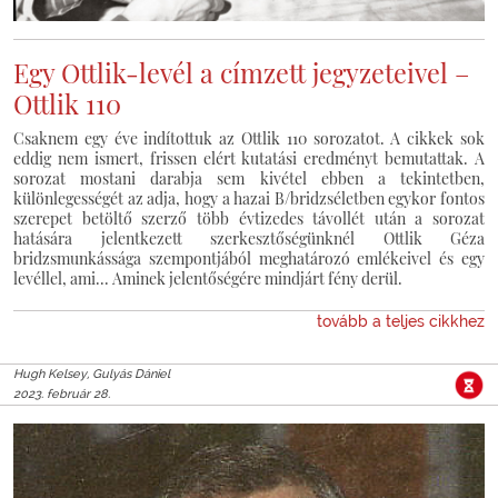
Egy Ottlik-levél a címzett jegyzeteivel –
Ottlik 110
Csaknem egy éve indítottuk az Ottlik 110 sorozatot. A cikkek sok
eddig nem ismert, frissen elért kutatási eredményt bemutattak. A
sorozat mostani darabja sem kivétel ebben a tekintetben,
különlegességét az adja, hogy a hazai B/bridzséletben egykor fontos
szerepet betöltő szerző több évtizedes távollét után a sorozat
hatására jelentkezett szerkesztőségünknél Ottlik Géza
bridzsmunkássága szempontjából meghatározó emlékeivel és egy
levéllel, ami... Aminek jelentőségére mindjárt fény derül.
tovább a teljes cikkhez
Hugh Kelsey, Gulyás Dániel
2023. február 28.