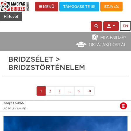
MENÜ
TÁMOGASS TE IS!
SZJA 1%
Hírlevél
EN
MI A BRIDZS?
OKTATÁSI PORTÁL
BRIDZSÉLET >
BRIDZSTÖRTÉNELEM
1
2
3
…
»
⇥
Gulyás Dániel
2026. június 25.