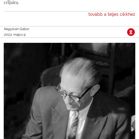
céljaira.
tovább a teljes cikkhez
Nagyiván Gábor
2023. május 9.