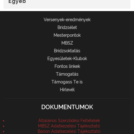
Egyéb
Versenyek-eredmények
Bridzsélet
Mesterpontok
MBSZ
Bridzsoktatás
Egyesületek-Klubok
Fontos linkek
Támogatás
Támogass Te is
Hírlevél
DOKUMENTUMOK
Általános Szerződési Feltételek
MBSZ Adatkezelési Tájékoztató
Barion Adatkezelési Tájékoztató