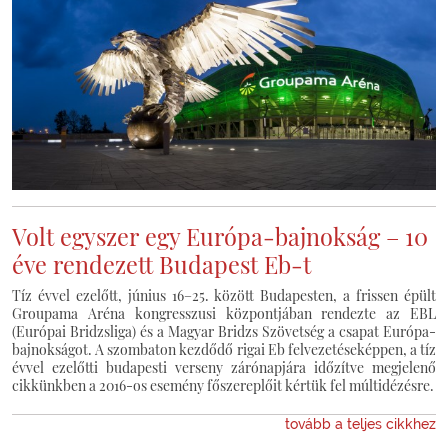
Volt egyszer egy Európa-bajnokság – 10
éve rendezett Budapest Eb-t
Tíz évvel ezelőtt, június 16–25. között Budapesten, a frissen épült
Groupama Aréna kongresszusi központjában rendezte az EBL
(Európai Bridzsliga) és a Magyar Bridzs Szövetség a csapat Európa-
bajnokságot. A szombaton kezdődő rigai Eb felvezetéseképpen, a tíz
évvel ezelőtti budapesti verseny zárónapjára időzítve megjelenő
cikkünkben a 2016-os esemény főszereplőit kértük fel múltidézésre.
tovább a teljes cikkhez