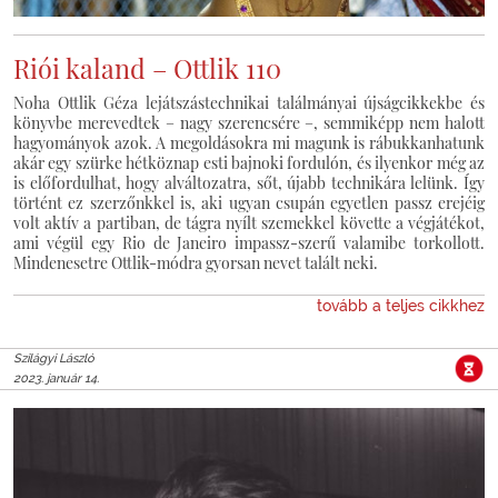
Riói kaland – Ottlik 110
Noha Ottlik Géza lejátszástechnikai találmányai újságcikkekbe és
könyvbe merevedtek – nagy szerencsére –, semmiképp nem halott
hagyományok azok. A megoldásokra mi magunk is rábukkanhatunk
akár egy szürke hétköznap esti bajnoki fordulón, és ilyenkor még az
is előfordulhat, hogy alváltozatra, sőt, újabb technikára lelünk. Így
történt ez szerzőnkkel is, aki ugyan csupán egyetlen passz erejéig
volt aktív a partiban, de tágra nyílt szemekkel követte a végjátékot,
ami végül egy Rio de Janeiro impassz-szerű valamibe torkollott.
Mindenesetre Ottlik-módra gyorsan nevet talált neki.
tovább a teljes cikkhez
Szilágyi László
2023. január 14.