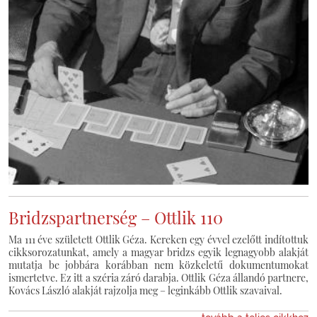
Bridzspartnerség – Ottlik 110
Ma 111 éve született Ottlik Géza. Kereken egy évvel ezelőtt indítottuk
cikksorozatunkat, amely a magyar bridzs egyik legnagyobb alakját
mutatja be jobbára korábban nem közkeletű dokumentumokat
ismertetve. Ez itt a széria záró darabja. Ottlik Géza állandó partnere,
Kovács László alakját rajzolja meg – leginkább Ottlik szavaival.