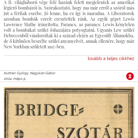
A II. világháború vége felé hazánk felett megjelentek az amerikai
légierő bombázói is. Szórakoztató, hogy ma már erről a szóról más
jut a férfiak eszébe. Jó lenne, ha ez így is maradna. A Liberatorok
azonban bombák ezreit eresztették ránk. Az egyik gépet Lewis
Lawrence Mathe irányította. Parancs, az parancs: Lewis kénytelen
volt a bombákat szülei őshazájára potyogtatni. Ugyanis Lew szülei
Debrecenből vándoroltak ki a század elején az Egyesült Államokba,
de ő kitűnően beszélte szülei anyanyelvét, annak ellenére, hogy már
New Yorkban született 1915-ben.
tovább a teljes cikkhez
Kuttner György, Nagyiván Gábor
2024. május 9.