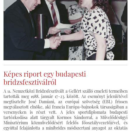
Képes riport egy budapesti
bridzsfesztiválról
A 11. Nemzetközi Bridzsfesztivált a Gellért szálló emeleti termeiben
tartották meg 1988. január 17–23. között. Az eseményt jelenlétével
megtisztelte José Damiani, az európai szövetség (EBL) frissen
megválasztott elnöke, aki francia Európa-bajnokok társaságában a
versenyeken is részt vett. A jeles sportdiplomata budapesti
tartózkodása alatt tárgyalt Kormos Sándorral, a Művelődésügyi
Minisztérium közművelődésért felelős főosztályvezetőjével, és
egyúttal felajánlotta a minibridzs módszertani anyagot az oktatás