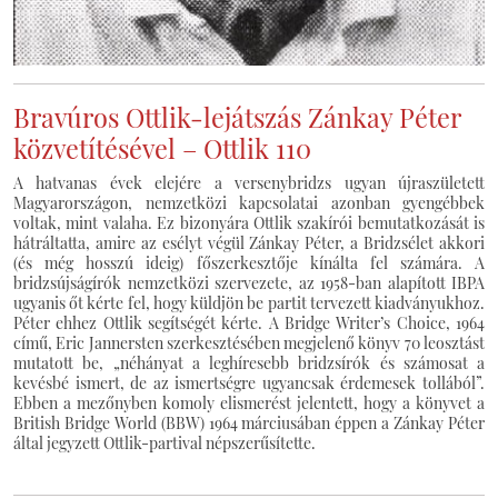
Bravúros Ottlik-lejátszás Zánkay Péter
közvetítésével – Ottlik 110
A hatvanas évek elejére a versenybridzs ugyan újraszületett
Magyarországon, nemzetközi kapcsolatai azonban gyengébbek
voltak, mint valaha. Ez bizonyára Ottlik szakírói bemutatkozását is
hátráltatta, amire az esélyt végül Zánkay Péter, a Bridzsélet akkori
(és még hosszú ideig) főszerkesztője kínálta fel számára. A
bridzsújságírók nemzetközi szervezete, az 1958-ban alapított IBPA
ugyanis őt kérte fel, hogy küldjön be partit tervezett kiadványukhoz.
Péter ehhez Ottlik segítségét kérte. A Bridge Writer’s Choice, 1964
című, Eric Jannersten szerkesztésében megjelenő könyv 70 leosztást
mutatott be, „néhányat a leghíresebb bridzsírók és számosat a
kevésbé ismert, de az ismertségre ugyancsak érdemesek tollából”.
Ebben a mezőnyben komoly elismerést jelentett, hogy a könyvet a
British Bridge World (BBW) 1964 márciusában éppen a Zánkay Péter
által jegyzett Ottlik-partival népszerűsítette.