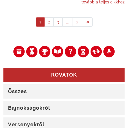
tovább a teljes cikkhez
1
2
3
…
»
⇥
ROVATOK
Összes
Bajnokságokról
Versenyekről